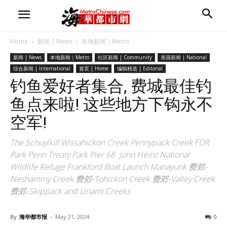
Home
新闻 | News
本地新闻｜Metro
新闻 | News
本地新闻｜Metro
社区新闻 | Community
美国新闻 | National
综合新闻 | International
首页 | Home
编辑精选 | Editorial
钓鱼爱好者集合, 费城最佳钓
鱼点来啦! 这些地方下钩永不
空军!
The Schuylkill Wissahickon Creek Pennypack Creek FDR
Park Penn Treaty Park Pier 68 John Heinz National
Wildlife Refuge Frankford Boat Launch Manayunk 费郊-
Neshaminy Creek 费郊-Tohickon Creek 费郊-Valley Creek
费郊-Skippack and Unami Creeks
By
海华都市报
-
May 21, 2024
0