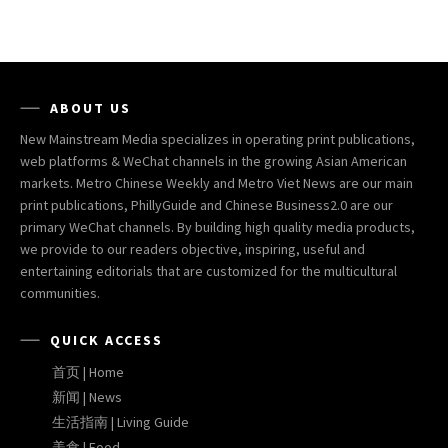
ABOUT US
New Mainstream Media specializes in operating print publications,
web platforms & WeChat channels in the growing Asian American
markets. Metro Chinese Weekly and Metro Viet News are our main
print publications, PhillyGuide and Chinese Business2.0 are our
primary WeChat channels. By building high quality media products,
we provide to our readers objective, inspiring, useful and
entertaining editorials that are customized for the multicultural
communities.
QUICK ACCESS
首页 | Home
新闻 | News
生活指南 | Living Guide
美食 | Food