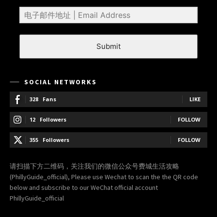
Submit
SOCIAL NETWORKS
328
Fans
LIKE
12
Followers
FOLLOW
355
Followers
FOLLOW
请扫描下方二维码，关注我们的微信公众号费城生活攻略
(PhillyGuide_official), Please use Wechat to scan the the QR code
below and subscribe to our WeChat official account
PhillyGuide_official