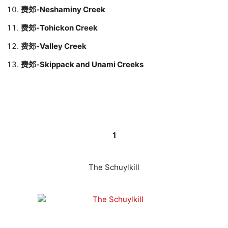
费郊-Neshaminy Creek
费郊-Tohickon Creek
费郊-Valley Creek
费郊-Skippack and Unami Creeks
1
The Schuylkill