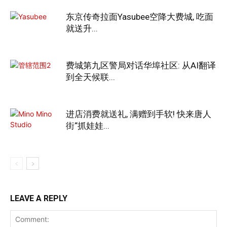
东京传奇拉面Yasubee空降大费城, 吃面
就送升...
费城第九区警局对话华埠社区: 从AI翻译
到全天候联...
进店消费就送礼, 满赠到手软! 快来唐人
街“抓娃娃...
LEAVE A REPLY