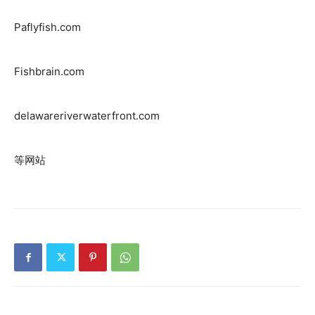
Paflyfish.com
Fishbrain.com
delawareriverwaterfront.com
等网站