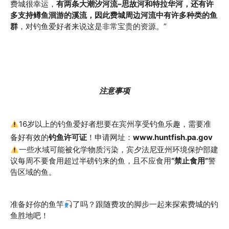
费城很幸运，
有两条大潮汐河流–思故河和特拉华河，还有许
多支持鳟鱼洄游的溪流，因此费城周边河流中有许多种类的鱼
群
，对钓鱼爱好者来说这是非常宝贵的资源。”
注意事项
16岁以上的钓鱼爱好者想要在宾州享受钓鱼乐趣，需要准
备好有效的
钓鱼许可证
！申请网址：
www.huntfish.pa.gov
一些水域可能被化学物质污染，宾夕法尼亚州环境保护部建
议每周不要食用超过半磅钓来的鱼，且不应食用
“禁止食用”
警
告区域的鱼。
准备好你的鱼竿
了吗？跟随费攻的脚步一起来探索费城的钓
鱼胜地吧！