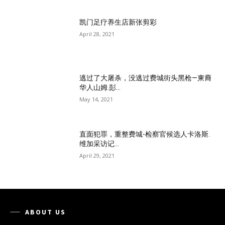
凯门足疗养生店新张剪彩
April 28, 2021
逃过了大屠杀，没逃过费城街头黑枪—柬裔
华人山姆.彭...
May 14, 2021
直面犯罪，重整费城-检察官候选人卡洛斯.
维加采访记...
April 29, 2021
ABOUT US