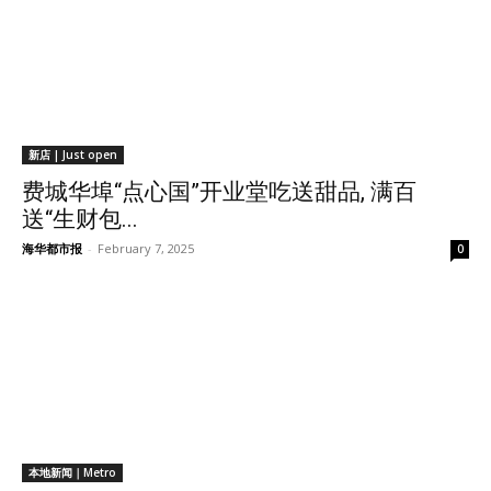
新店 | Just open
费城华埠“点心国”开业堂吃送甜品, 满百
送“生财包...
海华都市报
-
February 7, 2025
0
本地新闻｜Metro