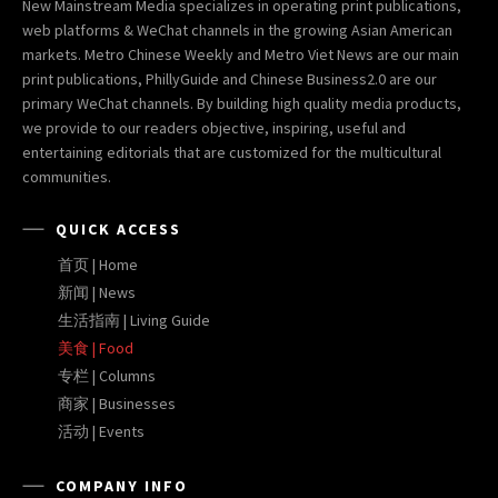
New Mainstream Media specializes in operating print publications,
web platforms & WeChat channels in the growing Asian American
markets. Metro Chinese Weekly and Metro Viet News are our main
print publications, PhillyGuide and Chinese Business2.0 are our
primary WeChat channels. By building high quality media products,
we provide to our readers objective, inspiring, useful and
entertaining editorials that are customized for the multicultural
communities.
QUICK ACCESS
首页 | Home
新闻 | News
生活指南 | Living Guide
美食 | Food
专栏 | Columns
商家 | Businesses
活动 | Events
COMPANY INFO