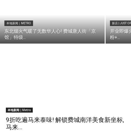
本地新闻｜METRO
新店 | JUST O
东北烟火气暖了无数华人心! 费城唐人街「京
开业即爆火
馆」特级...
粉+...
本地新闻｜Metro
9折吃遍马来泰味! 解锁费城南洋美食新坐标,
马来...