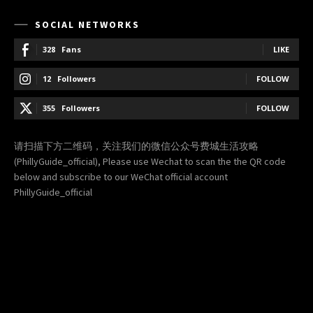
SOCIAL NETWORKS
328
Fans
LIKE
12
Followers
FOLLOW
355
Followers
FOLLOW
请扫描下方二维码，关注我们的微信公众号费城生活攻略
(PhillyGuide_official), Please use Wechat to scan the the QR code
below and subscribe to our WeChat official account
PhillyGuide_official