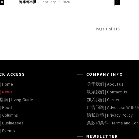
海华都市报
-
February 18, 2026
0
0
Page 1 of 115
CK ACCESS
COMPANY INFO
| Home
关于我们 | About us
| News
联系我们 | Contact Us
 | Living Guide
加入我们 | Career
| Food
广告问询 | Advertise With U
 Columns
隐私政策 | Privacy Policy
 Businesses
条款和条件 | Terms and Cond
 Events
NEWSLETTER