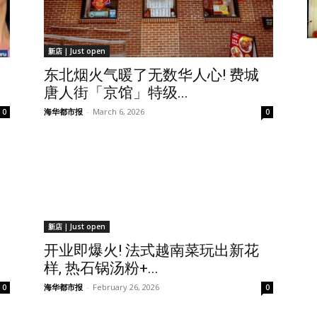
新店 | Just open
东北烟火气暖了无数华人心! 费城
唐人街「京馆」特级...
海华都市报
-
March 6, 2026
0
0
新店 | Just open
开业即爆火! 法式越南菜玩出新花
样, 热石锅汤粉+...
海华都市报
-
February 26, 2026
0
0