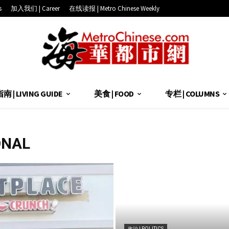
s
加入我们 | Career
在线读报 | Metro Chinese Weekly
 | LIVING GUIDE
美食 | FOOD
专栏 | COLUMNS
ONAL
政治 | POLITICS