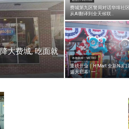
费城第九区警局对话华埠社区
从AI翻译到全天候联...
空降大费城, 吃面就
本地新闻｜METRO
重磅开业｜H Mart 全新NJ门
盛大启幕! 一...