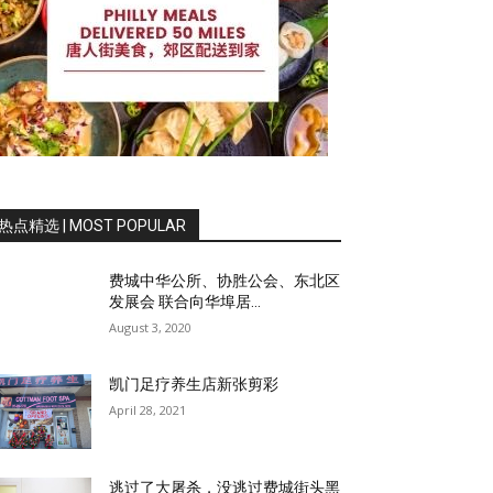
热点精选 | MOST POPULAR
费城中华公所、协胜公会、东北区
发展会 联合向华埠居...
August 3, 2020
凯门足疗养生店新张剪彩
April 28, 2021
逃过了大屠杀，没逃过费城街头黑