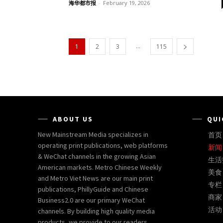
海华都市报
-
February 19, 2026
...
1
2
3
115
ABOUT US
QUI
New Mainstream Media specializes in
首页 
operating print publications, web platforms
新闻 
& WeChat channels in the growing Asian
生活指南
American markets. Metro Chinese Weekly
美食 
and Metro Viet News are our main print
专栏 |
publications, PhillyGuide and Chinese
商家 |
Business2.0 are our primary WeChat
活动 |
channels. By building high quality media
products, we provide to our readers