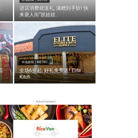
:
进店消费就送礼, 满赠到手软! 快
来唐人街“抓娃娃...
本地新闻｜METRO
店
全场6折起, 好礼免费送! Elite
Kitch...
- Advertisment -