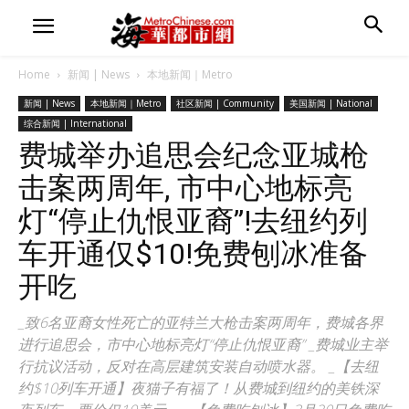
Home
新闻 | News
本地新闻｜Metro
新闻 | News
本地新闻｜Metro
社区新闻 | Community
美国新闻 | National
综合新闻 | International
费城举办追思会纪念亚城枪
击案两周年, 市中心地标亮
灯“停止仇恨亚裔”!去纽约列
车开通仅$10!免费刨冰准备
开吃
_致6名亚裔女性死亡的亚特兰大枪击案两周年，费城各界
进行追思会，市中心地标亮灯“停止仇恨亚裔” _费城业主举
行抗议活动，反对在高层建筑安装自动喷水器。 _【去纽
约$10列车开通】夜猫子有福了！从费城到纽约的美铁深