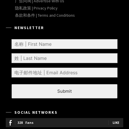
广告问询 | Advertise With Us
隐私政策 | Privacy Policy
条款和条件 | Terms and Conditions
NEWSLETTER
Submit
SOCIAL NETWORKS
328
Fans
LIKE