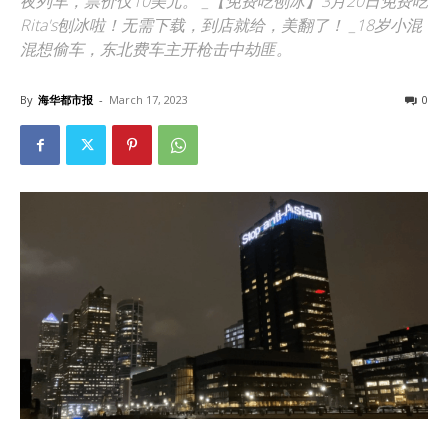
夜列车，票价仅10美元。 _【免费吃刨冰】3月20日免费吃
Rita's刨冰啦！无需下载，到店就给，美翻了！ _18岁小混
混想偷车，东北费车主开枪击中劫匪。
By
海华都市报
-
March 17, 2023
0