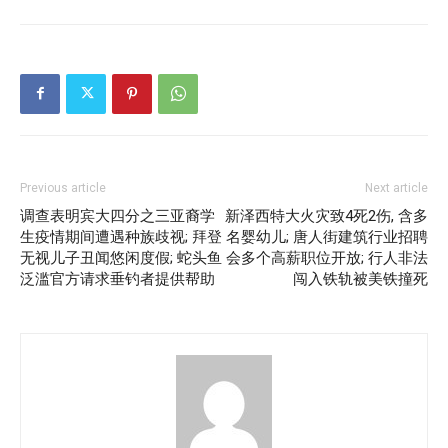
Previous article
Next article
调查表明宾大四分之三亚裔学
新泽西特大火灾致4死2伤, 含多
生疫情期间遭遇种族歧视; 拜登
名婴幼儿; 唐人街建筑行业招聘
无视儿子丑闻悠闲度假; 蛇头鱼
会多个高薪职位开放; 行人非法
泛滥官方请求垂钓者提供帮助
闯入铁轨被美铁撞死