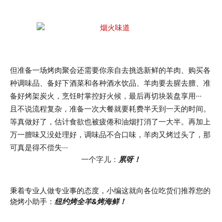
但准备一场烤肉聚会还需要你亲自去挑选新鲜的羊肉、购买各
种调味品、备好下酒菜和各种酒水饮品、羊肉要去腥去膻、准
备好烤架炭火，烹饪时掌控好火候，最后再切块装盘享用···
且不说流程复杂，准备一次大餐就要耗费半天到一天的时间。
等真做好了，估计食欲也被疲倦和油烟打消了一大半。再加上
万一膻味又没处理好，调味品不合口味，羊肉又烤过头了，那
可真是得不偿失···
一个字儿：
累呀！
秉着专业人做专业事的态度，小编这就向各位吃货们推荐您的
烧烤小助手：
纽约烤全羊&烤海鲜！