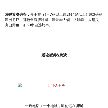
海鲜套餐包括：
帝王蟹（1只7磅以上或2只4磅以上）或3磅多
澳洲龙虾，都包含海胆吐司、温哥华大蚬、大响螺、大扇贝、
舟山黄鱼，加50串自选烤串。
一通电话美味到家！
一通电话＋一个地址，即使远在
费城