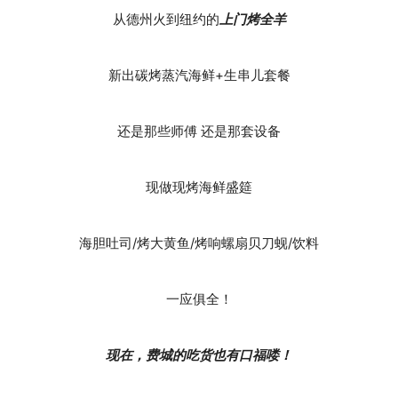
从德州火到纽约的
上门烤全羊
新出碳烤蒸汽海鲜+生串儿套餐
还是那些师傅 还是那套设备
现做现烤海鲜盛筵
海胆吐司/烤大黄鱼/烤响螺扇贝刀蚬/饮料
一应俱全！
现在，费城的吃货也有口福喽！