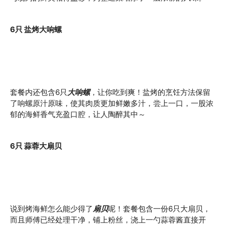
6只 盐烤大响螺
套餐内还包含6只
大响螺
，让你吃到爽！盐烤的烹饪方法保留
了响螺原汁原味，使其肉质更加鲜嫩多汁，尝上一口，一股浓
郁的海鲜香气充盈口腔，让人陶醉其中～
6只 蒜蓉大扇贝
说到烤海鲜怎么能少得了
扇贝
呢！套餐包含一份6只大扇贝，
而且师傅已经处理干净，铺上粉丝，浇上一勺蒜蓉酱直接开