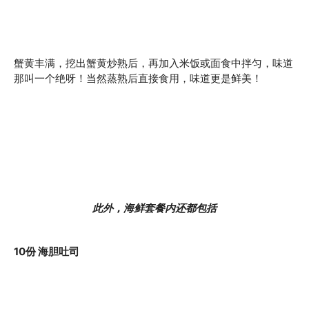
蟹黄丰满，挖出蟹黄炒熟后，再加入米饭或面食中拌匀，味道
那叫一个绝呀！当然蒸熟后直接食用，味道更是鲜美！
此外，海鲜套餐内还都包括
10份 海胆吐司