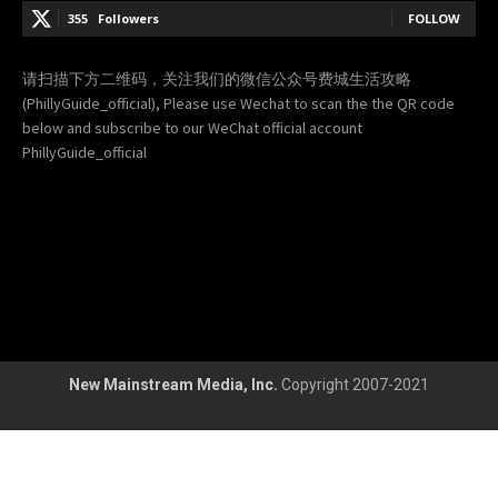
355
Followers
FOLLOW
请扫描下方二维码，关注我们的微信公众号费城生活攻略
(PhillyGuide_official), Please use Wechat to scan the the QR code
below and subscribe to our WeChat official account
PhillyGuide_official
New Mainstream Media, Inc.
Copyright 2007-2021