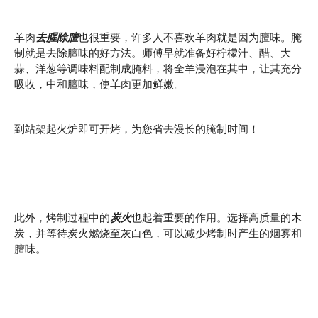
羊肉
去腥除膻
也很重要，许多人不喜欢羊肉就是因为膻味。腌
制就是去除膻味的好方法。师傅早就准备好柠檬汁、醋、大
蒜、洋葱等调味料配制成腌料，将全羊浸泡在其中，让其充分
吸收，中和膻味，使羊肉更加鲜嫩。
到站架起火炉即可开烤，为您省去漫长的腌制时间！
此外，烤制过程中的
炭火
也起着重要的作用。选择高质量的木
炭，并等待炭火燃烧至灰白色，可以减少烤制时产生的烟雾和
膻味。