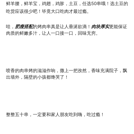
鲜羊腰，鲜羊宝，鸡翅，鸡胗，土豆，任选50串哦！选土豆的
吃货应该很少吧！毕竟大口吃肉才最过瘾。
哇，
肥瘦搭配
的烤肉串真是让人垂涎欲滴！
肉块厚实
更能保证
肉质的鲜嫩多汁，让人一口接一口，回味无穷。
喷香的肉串烤的滋滋作响，撒上一把孜然，香味充满院子，飘
出墙外，隔壁的小孩都馋哭了！
整整五十串，一定要和家人朋友吃到嗨，吃过瘾！