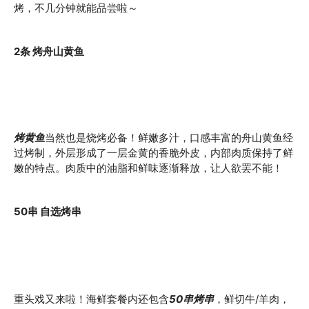
烤，不几分钟就能品尝啦～
2条 烤舟山黄鱼
烤黄鱼
当然也是烧烤必备！鲜嫩多汁，口感丰富的舟山黄鱼经
过烤制，外层形成了一层金黄的香脆外皮，内部肉质保持了鲜
嫩的特点。肉质中的油脂和鲜味逐渐释放，让人欲罢不能！
50串 自选烤串
重头戏又来啦！海鲜套餐内还包含
50串烤串
，鲜切牛/羊肉，