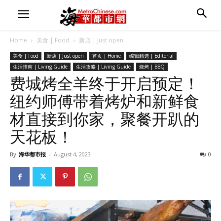
Home
美食 | Food
新店 | Just open
美食 | Food
新店 | Just open
首页 | Home
编辑精选 | Editorial
生活指南 | Living Guide
生活攻略 | Living Guide
烧烤 | BBQ
费城烤全羊终于开启预定！
纽约师傅带着烤炉和新鲜食
材直接到你家，聚餐开趴的
天花板！
By
海华都市报
-
August 4, 2023
0