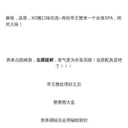
麻辣，蒜蓉，XO酱口味任选~再给帝王蟹来一个全身SPA，绝
对入味！
再来点朗姆酒，
去腥提鲜
，香气更为丰富高级！这搭配真是绝
了！！！
帝王蟹处理好之后
整整两大盒
简单调味后会用锡纸密封