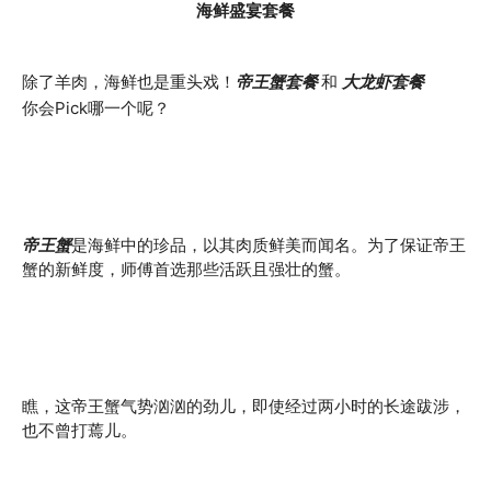
海鲜盛宴套餐
除了羊肉，海鲜也是重头戏！
帝王蟹套餐
和
大龙虾套餐
你会Pick哪一个呢？
帝王蟹
是海鲜中的珍品，以其肉质鲜美而闻名。为了保证帝王
蟹的新鲜度，师傅首选那些活跃且强壮的蟹。
瞧，这帝王蟹气势汹汹的劲儿，即使经过两小时的长途跋涉，
也不曾打蔫儿。