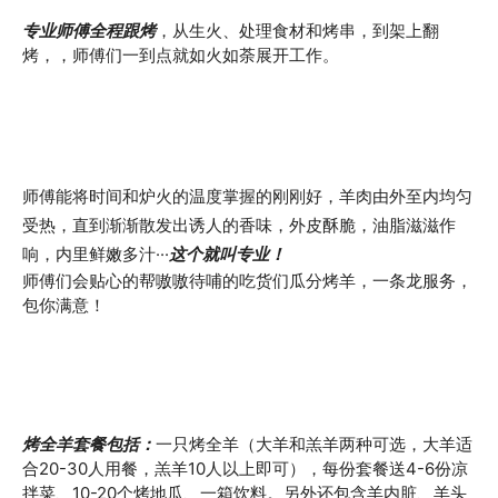
专业师傅全程跟烤
，从生火、处理食材和烤串，到架上翻
烤，，师傅们一到点就如火如荼展开工作。
师傅能将时间和炉火的温度掌握的刚刚好，羊肉由外至内均匀
受热，直到渐渐散发出诱人的香味，外皮酥脆，油脂滋滋作
响，内里鲜嫩多汁···
这个就叫专业！
师傅们会贴心的帮嗷嗷待哺的吃货们瓜分烤羊，一条龙服务，
包你满意！
烤全羊套餐包括：
一只烤全羊（大羊和羔羊两种可选，大羊适
合20-30人用餐，羔羊10人以上即可），每份套餐送4-6份凉
拌菜、10-20个烤地瓜、一箱饮料。另外还包含羊内脏、羊头