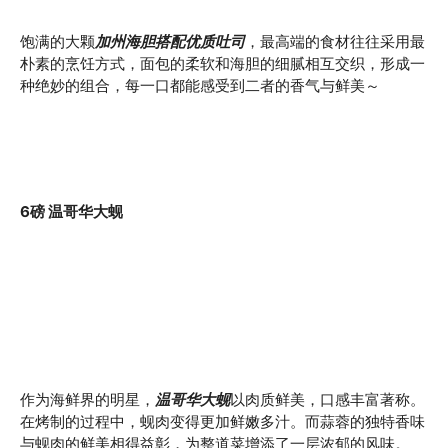
饱满的大颗
加州海胆搭配优质吐司
，最高端的食材往往采用最
朴素的烹饪方式，面包的柔软和海胆的细腻相互交织，形成一
种绝妙的组合，每一口都能感受到二者的香气与鲜美～
6磅 温哥华大蚬
作为海鲜界的明星，
温哥华大蚬
以肉质鲜美，口感丰富著称。
在烤制的过程中，蚬肉变得更加鲜嫩多汁。而蒜蓉的独特香味
与蚬肉的鲜美相得益彰，为整道菜增添了一层浓郁的风味。