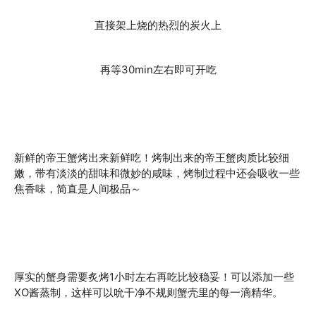
直接架上烧的热烈的炭火上
再等30min左右即可开吃
新鲜的帝王蟹烤出来新鲜吃！烤制出来的帝王蟹肉质比较细
嫩，带有淡淡的甜味和微妙的咸味，烤制过程中还会吸收一些
焦香味，简直是人间极品～
厚实的蟹身需要炙烤1小时左右再吃比较稳妥！可以添加一些
XO酱蒸制，这样可以吮干净不规则蟹壳里的每一滴精华。