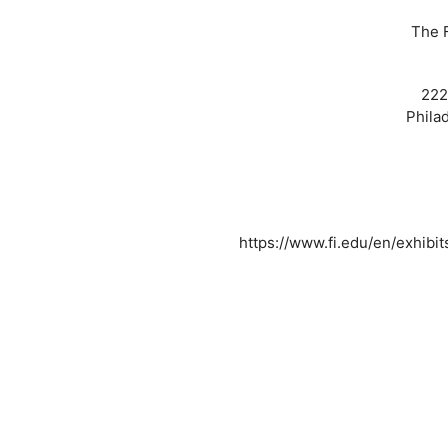
The F
222
Phila
https://www.fi.edu/en/exhibi