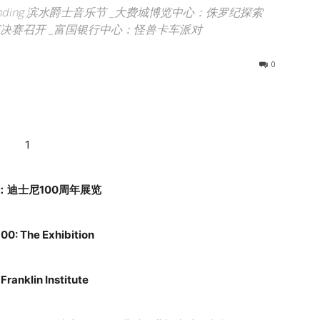
Landing 滨水爵士音乐节 _大费城博览中心：侏罗纪探索
拔赛决赛召开 _富国银行中心：怪兽卡车派对
0
1
：迪士尼100周年展览
00: The Exhibition
 Franklin Institute