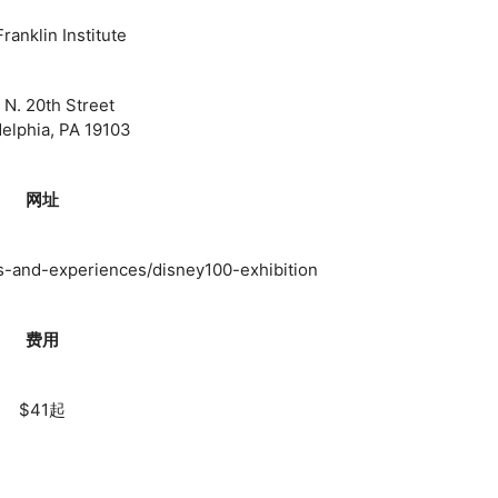
ranklin Institute
 N. 20th Street
delphia, PA 19103
网址
ts-and-experiences/disney100-exhibition
费用
$41起