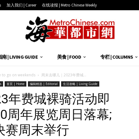
s
加入我们 | Career
在线读报 | Metro Chinese Weekly
 | LIVING GUIDE
美食 | FOOD
专栏 | COLUMNS
o go on weekends
周末去哪儿｜2023年费城...
s
首页 | Home
编辑精选 | Editorial
生活攻略 | Living Guide
23年费城裸骑活动即
00周年展览周日落幕;
决赛周末举行