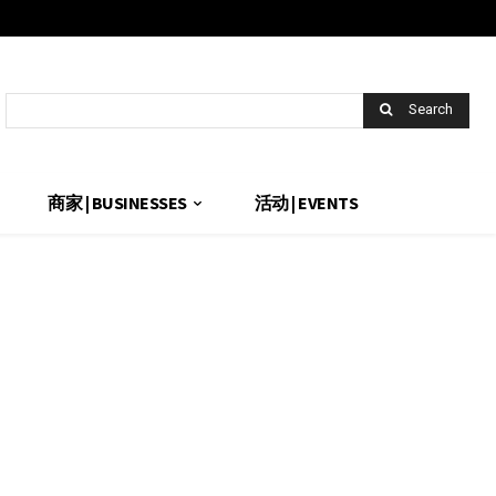
Search
商家 | BUSINESSES
活动 | EVENTS