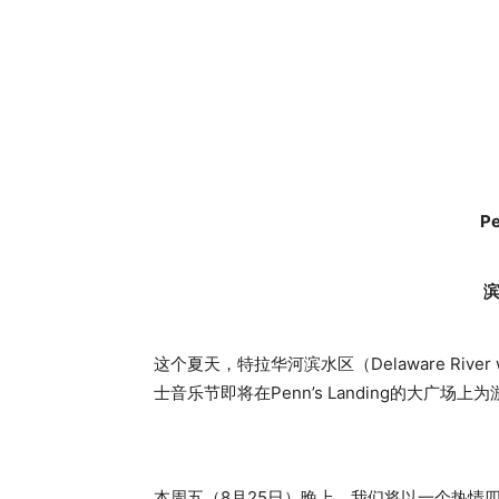
Pe
这个夏天，特拉华河滨水区（Delaware Rive
士音乐节即将在Penn’s Landing的大广场上
本周五（8月25日）晚上，我们将以一个热情四溢的