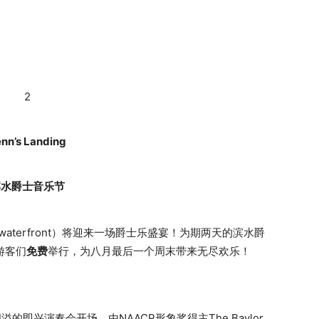
2
nn’s Landing
滨水爵士音乐节
r waterfront）将迎来一场爵士乐盛宴！为期两天的滨水爵
为游客们
免费
举行，为八月最后一个周末带来无尽欢乐！
即兴演奏会开场，由NAACP形象奖得主The Baylor