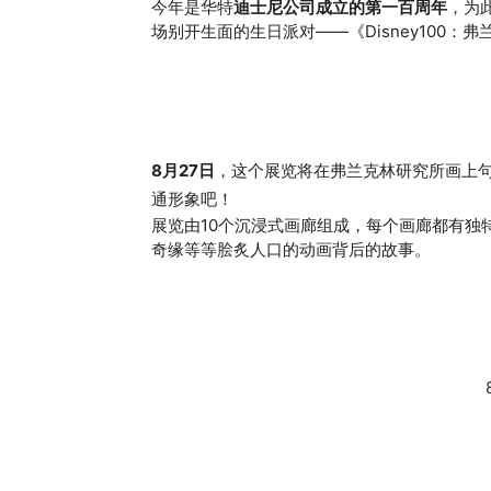
今年是华特
迪士尼公司成立的第一百周年
，为
场别开生面的生日派对——《Disney100
8月27日
，这个展览将在弗兰克林研究所画上
通形象吧！
展览由10个沉浸式画廊组成，每个画廊都有独
奇缘等等脍炙人口的动画背后的故事。