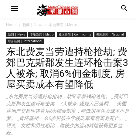
Home
新闻 | News
本地新闻｜Metro
新闻 | News
本地新闻｜Metro
社区新闻 | Community
美国新闻 | National
综合新闻 | International
东北费麦当劳遭持枪抢劫; 费
郊巴克斯郡发生连环枪击案3
人被杀; 取消6%佣金制度, 房
屋买卖成本有望降低
_东北费麦当劳遭持枪抢劫，劫匪带着钱箱逃跑。 _费郊巴
克斯郡发生连环枪击案，3人被杀! 嫌疑人已落网。 _美国
房地产交易即将告别6%佣金制度，降低房屋买卖成本不是
梦。 _肯塔基州一名8岁男孩在学校吃草莓后离奇死亡。 _
研究：女性和男性相比，做较少的运动就能获得更多益
处。