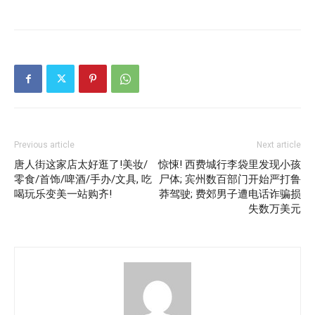
Previous article
Next article
唐人街这家店太好逛了!美妆/
惊悚! 西费城行李袋里发现小孩
零食/首饰/啤酒/手办/文具, 吃
尸体; 宾州数百部门开始严打鲁
喝玩乐变美一站购齐!
莽驾驶; 费郊男子遭电话诈骗损
失数万美元