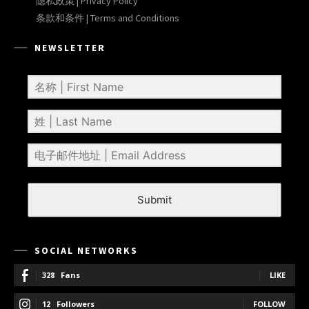
隐私政策 | Privacy Policy
条款和条件 | Terms and Conditions
NEWSLETTER
Submit
SOCIAL NETWORKS
328
Fans
LIKE
12
Followers
FOLLOW