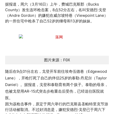
据报道，周六（3月16日）上午，费城巴克斯郡（Bucks
County）发生连环枪击案，8点52分左右，名叫安德烈·戈登
（Andre Gordon）的嫌犯在威尔坡特巷（Viewpoint Lane）
的一所住宅中枪杀了自己52岁的继母和13岁的妹妹。
图片来源：FOX
随后在9点01分左右，戈登开车前往埃奇伍德巷（Edgewood
Lane），开枪打死了自己的伴侣25岁的泰勒·丹尼尔（Taylor
Daniel）。据报道，戈登和泰勒育有两个孩子。泰勒的母亲，
也被戈登用AR-15式突击步枪重击后受伤，已经送往医院就
医。
因为该枪击事件，原定于周六举行的巴克斯县圣帕特里克节游
行活动被取消。不过好消息是，嫌犯安德烈·戈登已于周六下