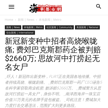
Home
新闻 | News
本地新闻｜Metro
新闻 | News
本地新闻｜Metro
社区新闻 | Community
美国新闻 | National
综合新闻 | International
新冠新变种中招者高烧喉咙
痛; 费郊巴克斯郡药企被判赔
$2660万; 思故河中打捞起无
名女尸
_吓人！新冠炸出新变种，FLiRT正在美国各地传播。中招
者持续高烧、喉咙剧痛。 _费郊巴克斯郡一药厂CEO诬告5
名科学家窃取商业机密, 败诉赔$2660万。 _费城警方从思
故河打捞起一具女尸，身份不明。 _南泽西海岸一珠宝店
价值30万美元的名牌手提包被盗。 _司机注意！费城加大
力度打击交通违法，范围扩大到更多路段。