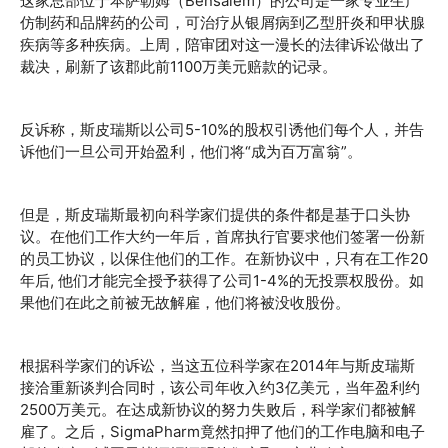
这家总部位于本萨勒姆（Bensalem）的公司是一家专业生产
仿制药和品牌药的公司，可治疗从银屑病到乙型肝炎和
甲状腺
疾病
等多种疾病。上周，陪审团对这一漫长的法律诉讼做出了
裁决，刷新了该郡此前1100万美元赔款的记录。
反诉称，斯皮瑞斯以公司5-10%的股权引诱他们每个人，并告
诉他们一旦公司开始盈利，他们将“成为百万富翁”。
但是，斯皮瑞斯最初向科学家们提供的条件都是基于口头协
议。在他们工作大约一年后，首席执行官要求他们签署一份新
的员工协议，以保住他们的工作。在新协议中，只有在工作20
年后, 他们才能完全授予获得了公司1-4%的无投票权股份。如
果他们在此之前被无故解雇，他们将被没收股份。
根据科学家们的诉讼，当这五位科学家在2014年与斯皮瑞斯
接洽重新谈判合同时，该公司年收入约3亿美元，当年盈利约
2500万美元。在达成新协议的努力失败后，科学家们都被解
雇了。之后，SigmaPharm竟然扣押了他们的工作电脑和电子