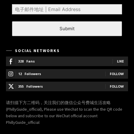
Submit
SOCIAL NETWORKS
328
Fans
LIKE
12
Followers
FOLLOW
355
Followers
FOLLOW
请扫描下方二维码，关注我们的微信公众号费城生活攻略
(PhillyGuide_official), Please use Wechat to scan the the QR code
below and subscribe to our WeChat official account
PhillyGuide_official