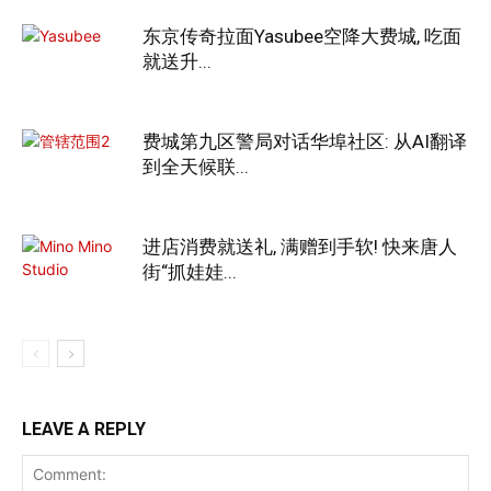
东京传奇拉面Yasubee空降大费城, 吃面
就送升...
费城第九区警局对话华埠社区: 从AI翻译
到全天候联...
进店消费就送礼, 满赠到手软! 快来唐人
街“抓娃娃...
LEAVE A REPLY