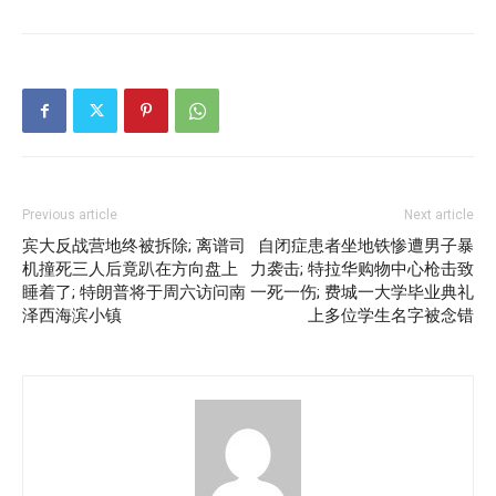
Previous article
Next article
宾大反战营地终被拆除; 离谱司
自闭症患者坐地铁惨遭男子暴
机撞死三人后竟趴在方向盘上
力袭击; 特拉华购物中心枪击致
睡着了; 特朗普将于周六访问南
一死一伤; 费城一大学毕业典礼
泽西海滨小镇
上多位学生名字被念错