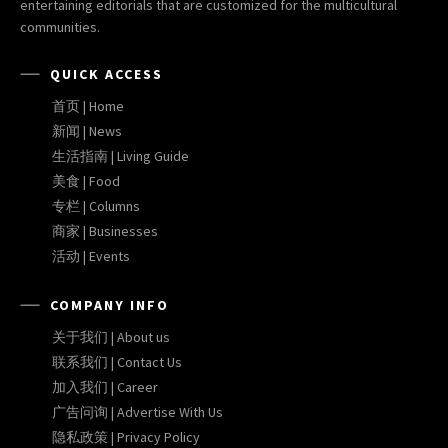
entertaining editorials that are customized for the multicultural
communities.
QUICK ACCESS
首页 | Home
新闻 | News
生活指南 | Living Guide
美食 | Food
专栏 | Columns
商家 | Businesses
活动 | Events
COMPANY INFO
关于我们 | About us
联系我们 | Contact Us
加入我们 | Career
广告问询 | Advertise With Us
隐私政策 | Privacy Policy