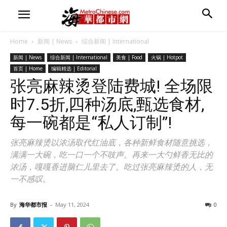
Home
新闻 | News
综合新闻 | International
新闻 | News
综合新闻 | International
美食 | Food
火锅 | Hotpot
首页 | Home
编辑精选 | Editorial
张亮麻辣烫登陆费城! 全场限
时7.5折,四种汤底,甄选食材,
每一碗都是“私人订制”!
张亮麻辣烫以浓汤取代红油底，各种新鲜食材随意挑选，
满满一大碗，吃一口一个不吱声。再来一大勺鲜香无比的
浓汤，嘎嘎香进脑仁儿里去了。吃过张亮麻辣烫的人，无
一不感叹。
By
海华都市报
-
May 11, 2024
0