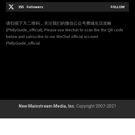
355
Followers
FOLLOW
请扫描下方二维码，关注我们的微信公众号费城生活攻略
(PhillyGuide_official), Please use Wechat to scan the the QR code
below and subscribe to our WeChat official account
PhillyGuide_official
New Mainstream Media, Inc.
Copyright 2007-2021