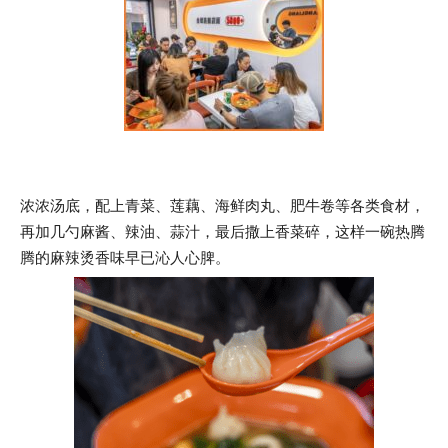
浓浓汤底，配上青菜、莲藕、海鲜肉丸、肥牛卷等各类食材，
再加几勺麻酱、辣油、蒜汁，最后撒上香菜碎，这样一碗热腾
腾的麻辣烫香味早已沁人心脾。