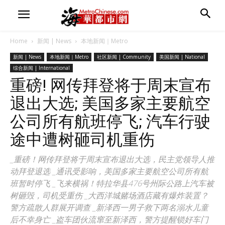
Home
新闻 | News
本地新闻｜Metro
新闻 | News
本地新闻｜Metro
社区新闻 | Community
美国新闻 | National
综合新闻 | International
重磅! 网传拜登将于周末宣布
退出大选; 美国多家主要航空
公司所有航班停飞; 汽车行驶
途中遭树砸司机重伤
_重磅！网传拜登将于周末宣布退出大选，民主党领导人推
动拜登退选 _通讯受影响，美国多家主要航空公司所有航
班暂时停飞 _飞来横祸！特拉华县476号州际公路上汽车被
树砸毁，司机受重伤 _大西洋城赌场酒店藏有爆炸装置？
警方疏散人群展开调查 _新泽西一男子救下两名溺水儿童
后不幸身亡 _盗车团伙流窜至新泽西，警方提醒锁好车门