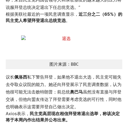
说服拜登总统决定退出下任总统竞选。”
根据美联社最近的一项民意调查显示，
近三分之二（65%）的
民主党人希望拜登退出总统竞选
。
图片来源：BBC
议长
佩洛西
私下警告拜登，如果他不退出大选，民主党可能失
去夺取众议院的能力。她还向拜登展示了民意调查数据，认为
他很可能无法击败特朗普；前总统
奥巴马
虽然没有直接与拜登
交谈，但他向盟友传达了拜登需要考虑竞选的可行性，同时他
也明确表示这需要拜登自己做出决定。
Axios表示，
民主党高层现在相信拜登将退出选举，称该决定
将于本周内作出结果并公布出来。