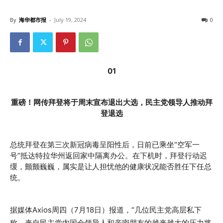
By
海华都市报
-
July 19, 2024
0
01
重磅！网传拜登将于周末宣布退出大选，民主党领导人推动拜
登退选
总统拜登在第三次新冠病毒呈阳性后，日前已乘坐“空军一
号”抵达特拉华州返回家中隔离办公。在下机时，拜登行动迟
缓，颤颤巍巍，属实是让人担忧他的健康状况能否胜任下任总
统。
据媒体Axios周四（7月18日）报道，“几位民主党高层私下
称，来自民主党内国会领导人和亲密朋友的越来越大的压力将