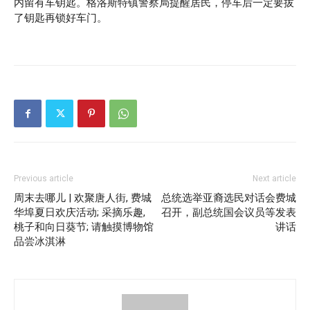
内留有车钥匙。格洛斯特镇警察局提醒居民，停车后一定要拔
了钥匙再锁好车门。
Previous article
Next article
周末去哪儿 | 欢聚唐人街, 费城
总统选举亚裔选民对话会费城
华埠夏日欢庆活动; 采摘乐趣,
召开，副总统国会议员等发表
桃子和向日葵节; 请触摸博物馆
讲话
品尝冰淇淋