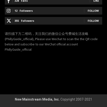
328
Fans
LIKE
12
Followers
FOLLOW
355
Followers
FOLLOW
请扫描下方二维码，关注我们的微信公众号费城生活攻略
(PhillyGuide_official), Please use Wechat to scan the the QR code
below and subscribe to our WeChat official account
PhillyGuide_official
New Mainstream Media, Inc.
Copyright 2007-2021