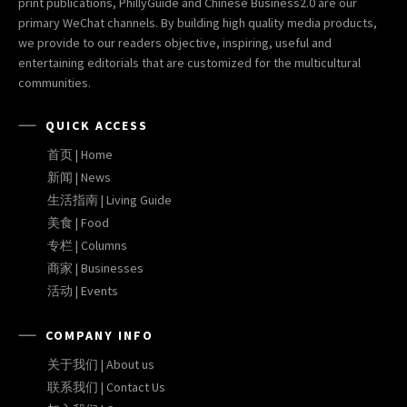
print publications, PhillyGuide and Chinese Business2.0 are our
primary WeChat channels. By building high quality media products,
we provide to our readers objective, inspiring, useful and
entertaining editorials that are customized for the multicultural
communities.
QUICK ACCESS
首页 | Home
新闻 | News
生活指南 | Living Guide
美食 | Food
专栏 | Columns
商家 | Businesses
活动 | Events
COMPANY INFO
关于我们 | About us
联系我们 | Contact Us