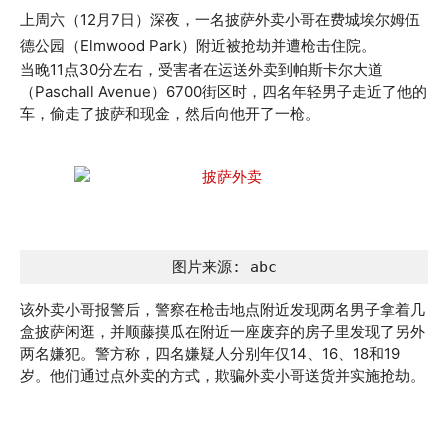
上周六（12月7日）深夜，一名披萨外卖小哥在费城埃尔姆伍
德公园（Elmwood Park）附近被抢劫并遭枪击住院。
当晚11点30分左右，受害者在运送外卖到帕斯卡尔大道
（Paschall Avenue）6700街区时，四名年轻男子走近了他的
车，偷走了披萨和现金，然后向他开了一枪。
图片来源: abc
该外卖小哥报警后，警察在枪击地点附近发现两名男子拿着几
盒披萨闲逛，并顺藤摸瓜在附近一座废弃的房子里发现了另外
两名嫌犯。警方称，四名嫌疑人分别年仅14、16、18和19
岁。他们通过点外卖的方式，欺骗外卖小哥送货并实施抢劫。