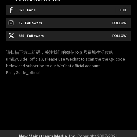
328
Fans
LIKE
12
Followers
FOLLOW
355
Followers
FOLLOW
请扫描下方二维码，关注我们的微信公众号费城生活攻略
(PhillyGuide_official), Please use Wechat to scan the the QR code
below and subscribe to our WeChat official account
PhillyGuide_official
New Mainstream Media, Inc.
Copyright 2007-2021