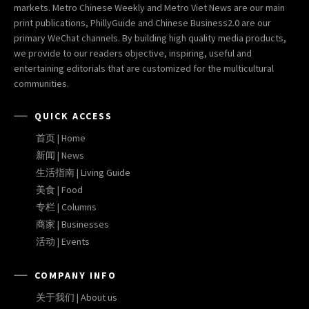
markets. Metro Chinese Weekly and Metro Viet News are our main
print publications, PhillyGuide and Chinese Business2.0 are our
primary WeChat channels. By building high quality media products,
we provide to our readers objective, inspiring, useful and
entertaining editorials that are customized for the multicultural
communities.
QUICK ACCESS
首页 | Home
新闻 | News
生活指南 | Living Guide
美食 | Food
专栏 | Columns
商家 | Businesses
活动 | Events
COMPANY INFO
关于我们 | About us