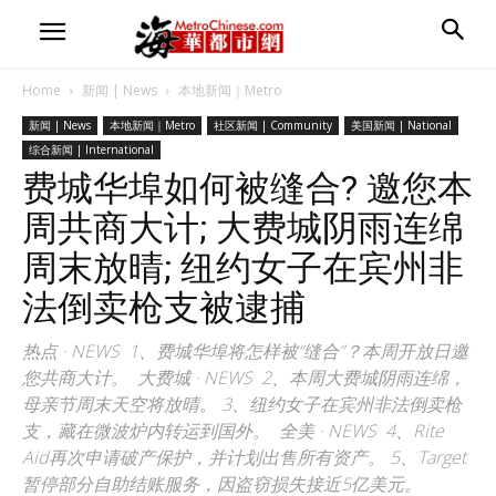
Home
新闻 | News
本地新闻｜Metro
新闻 | News
本地新闻｜Metro
社区新闻 | Community
美国新闻 | National
综合新闻 | International
费城华埠如何被缝合? 邀您本
周共商大计; 大费城阴雨连绵
周末放晴; 纽约女子在宾州非
法倒卖枪支被逮捕
热点 · NEWS 1、费城华埠将怎样被“缝合”？本周开放日邀
您共商大计。 大费城 · NEWS 2、本周大费城阴雨连绵，
母亲节周末天空将放晴。 3、纽约女子在宾州非法倒卖枪
支，藏在微波炉内转运到国外。 全美 · NEWS 4、Rite
Aid再次申请破产保护，并计划出售所有资产。 5、Target
暂停部分自助结账服务，因盗窃损失接近5亿美元。