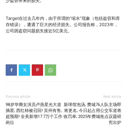
少盗窃带来的损失。
Target在过去几年内，由于所谓的“缩水”现象（包括盗窃和库
存错误），遭遇了巨大的经济损失。公司报告称，2023年，
公司因盗窃问题损失接近5亿美元。
Previous article
Next article
98岁华裔女演员卢燕星光大道
新球馆泡汤, 费城76人队主场即
摘星; 西红柿被召回! 宾州有售;
将更名; 今日起占用公交车道将
超预期! 全美新增17.7万个工作
收罚单; 2025年费城焦点议题研
岗位
究出炉