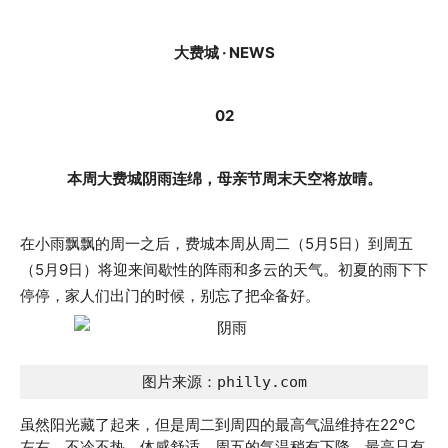
大费城 · NEWS
02
本周大费城阴雨连绵，母亲节周末天空将放晴。
在小雨飘飘的周一之后，费城本周从周二（5月5日）到周五
（5月9日）将迎来间歇性的阵雨和多云的天气。初夏的雨下下
停停，家人们出门的时候，别忘了把伞备好。
图片来源：philly.com
虽然阳光藏了起来，但是周二到周四的最高气温维持在22℃
左右，不冷不热，体感舒适。周五的气温稍有下降，最高只有