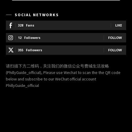
SOCIAL NETWORKS
328
Fans
LIKE
12
Followers
FOLLOW
355
Followers
FOLLOW
请扫描下方二维码，关注我们的微信公众号费城生活攻略
(PhillyGuide_official), Please use Wechat to scan the the QR code
below and subscribe to our WeChat official account
PhillyGuide_official