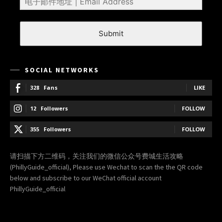
Submit
SOCIAL NETWORKS
328
Fans
LIKE
12
Followers
FOLLOW
355
Followers
FOLLOW
请扫描下方二维码，关注我们的微信公众号费城生活攻略
(PhillyGuide_official), Please use Wechat to scan the the QR code
below and subscribe to our WeChat official account
PhillyGuide_official