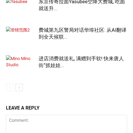
东京传奇拉面Yasubee空降大费城, 吃面
就送升...
费城第九区警局对话华埠社区: 从AI翻译
到全天候联...
进店消费就送礼, 满赠到手软! 快来唐人
街“抓娃娃...
LEAVE A REPLY