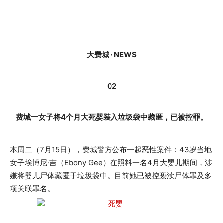
大费城 · NEWS
02
费城一女子将4个月大死婴装入垃圾袋中藏匿，已被控罪。
本周二（7月15日），费城警方公布一起恶性案件：43岁当地
女子埃博尼·吉（Ebony Gee）在照料一名4月大婴儿期间，涉
嫌将婴儿尸体藏匿于垃圾袋中。目前她已被控亵渎尸体罪及多
项关联罪名。