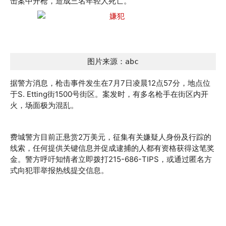
击案中开枪，造成三名年轻人死亡。
图片来源：abc
据警方消息，枪击事件发生在7月7日凌晨12点57分，地点位
于S. Etting街1500号街区。案发时，有多名枪手在街区内开
火，场面极为混乱。
费城警方目前正悬赏2万美元，征集有关嫌疑人身份及行踪的
线索，任何提供关键信息并促成逮捕的人都有资格获得这笔奖
金。警方呼吁知情者立即拨打215-686-TIPS，或通过匿名方
式向犯罪举报热线提交信息。