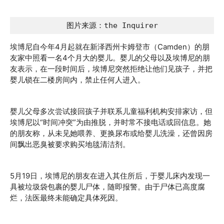
图片来源：the Inquirer
埃博尼自今年4月起就在新泽西州卡姆登市（Camden）的朋
友家中照看一名4个月大的婴儿。婴儿的父母以及埃博尼的朋
友表示，在一段时间后，埃博尼突然拒绝让他们见孩子，并把
婴儿锁在二楼房间内，禁止任何人进入。
婴儿父母多次尝试接回孩子并联系儿童福利机构安排家访，但
埃博尼以“时间冲突”为由推脱，并时常不接电话或回信息。她
的朋友称，从未见她喂养、更换尿布或给婴儿洗澡，还曾因房
间飘出恶臭被要求购买地毯清洁剂。
5月19日，埃博尼的朋友在进入其住所后，于婴儿床内发现一
具被垃圾袋包裹的婴儿尸体，随即报警。由于尸体已高度腐
烂，法医最终未能确定具体死因。