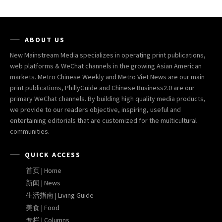
ABOUT US
New Mainstream Media specializes in operating print publications,
web platforms & WeChat channels in the growing Asian American
markets. Metro Chinese Weekly and Metro Viet News are our main
print publications, PhillyGuide and Chinese Business2.0 are our
primary WeChat channels. By building high quality media products,
we provide to our readers objective, inspiring, useful and
entertaining editorials that are customized for the multicultural
communities.
QUICK ACCESS
首页 | Home
新闻 | News
生活指南 | Living Guide
美食 | Food
专栏 | Columns