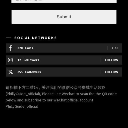
Submit
SOCIAL NETWORKS
328
Fans
LIKE
12
Followers
FOLLOW
355
Followers
FOLLOW
请扫描下方二维码，关注我们的微信公众号费城生活攻略
(PhillyGuide_official), Please use Wechat to scan the the QR code
below and subscribe to our WeChat official account
PhillyGuide_official