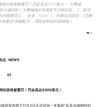
倾倒垃圾将被重罚！罚金高达5000美元！ 大费城 ·
Us玩具反斗城回归！大费城地区有两家节日快闪店。 3、新泽
障员工。 全美 · NEWS 4、特斯拉召回近1.3万辆
乐将重启“蔗糖配方”，国民饮料回归原味啦！
0
热点 · NEWS
01
倒垃圾将被重罚！罚金高达5000美元！
政府宣布将于11月3日正式启动一支新的“反非法倾倒特别