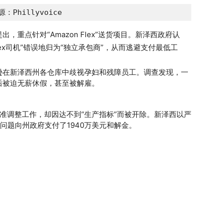
：Phillyvoice
重点针对“Amazon Flex”送货项目。新泽西政府认
ex司机”错误地归为“独立承包商”，从而逃避支付最低工
逊在新泽西州各仓库中歧视孕妇和残障员工。调查发现，一
后被迫无薪休假，甚至被解雇。
准调整工作，却因达不到“生产指标”而被开除。新泽西以严
似问题向州政府支付了1940万美元和解金。