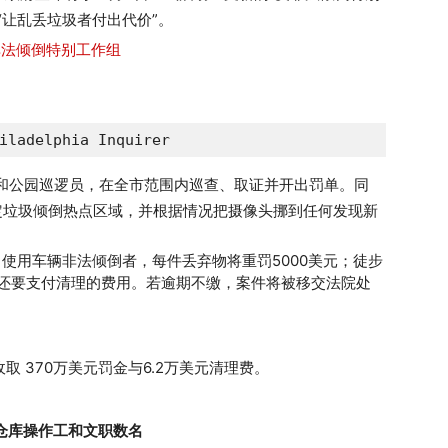
“让乱丢垃圾者付出代价”。
adelphia Inquirer
和公园巡逻员，在全市范围内巡查、取证并开出罚单。同
定垃圾倾倒热点区域，并根据情况把摄像头挪到任何发现新
。使用车辆非法倾倒者，每件丢弃物将重罚5000美元；徒步
者还要支付清理的费用。若逾期不缴，案件将被移交法院处
 370万美元罚金与6.2万美元清理费。
仓库操作工和文职数名