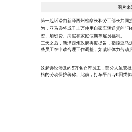
图片来源
第一起诉讼由新泽西州检察长和劳工部长共同提出，
为，亚马逊将成千上万使用自家车辆送货的“Fl
资、加班费、病假和家庭假期等雇员福利。
三天之后，新泽西州政府再度提告，指控亚马
些员工在申请合理工作调整，如减轻体力劳动
这起诉讼涉及约5万名仓库员工，部分人虽获批
格的劳动保护著称。此前，打车平台Lyft因类