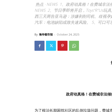
热点 · NEWS 1、政府动真格！在费城非法
NEWS 2、节日季即将开启，Toys“R”
西三天两告亚马逊：涉嫌剥削司机、歧视孕妇与残
汽车：电池缺陷或致失速风险。 5、可口可
By
海华都市报
-
October 24, 2025
政府动真格！在费城非法倾
为了根治长期困扰社区的乱倒垃圾问题，费城市