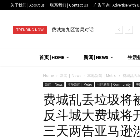
关于我们 | About us
联系我们 | Contact Us
广告问询 | Advertise With U
费城第九区警局对话
进店消费就送礼, 满
TRENDING NOW
华埠社区: 从AI翻译
赠到手软! 快来唐人
到全天候联...
街“抓娃娃...
首页 | HOME
新闻 | NEWS
生活指南
Home
新闻 | News
本地新闻｜Metro
费城乱丢垃
新闻 | News
本地新闻｜Metro
社区新闻 | Community
美国
费城乱丢垃圾将被
反斗城大费城将开
三天两告亚马逊