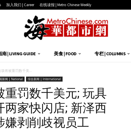
s
加入我们 | Career
在线读报 | Metro Chinese Weekly
 | LIVING GUIDE
美食 | FOOD
专栏 | COLUMNS
圾将被重罚数千美...
新闻 | National
综合新闻 | International
重罚数千美元; 玩具
两家快闪店; 新泽西
涉嫌剥削歧视员工