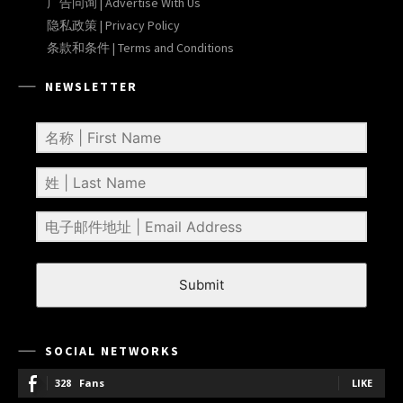
广告问询 | Advertise With Us
隐私政策 | Privacy Policy
条款和条件 | Terms and Conditions
NEWSLETTER
Submit
SOCIAL NETWORKS
328
Fans
LIKE