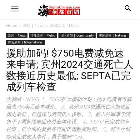
Home
新闻 | News
本地新闻｜Metro
新闻 | News
本地新闻｜Metro
社区新闻 | Community
美国新闻 | National
综合新闻 | International
援助加码! $750电费减免速
来申请; 宾州2024交通死亡人
数接近历史最低; SEPTA已完
成列车检查
大费城 · NEWS 1、PECO扩大援助计划：拖欠电费者可获
最高750美元账单减免。 2、宾州2024交通死亡人数接近
历史最低，但超速与酒驾仍占多数。 3、福吉谷军事学院
将于下周起除毕业班外全体停课。 4、SEPTA已完成列车
检查，但全面恢复服务可能仍需数周时间。 5、邻里小纠
纷演变成伤人事件，男子被刺11刀。