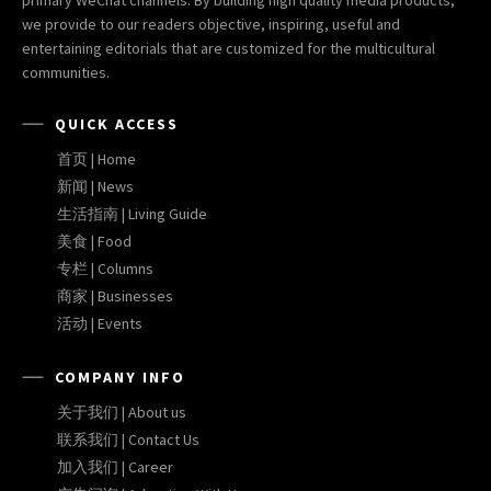
primary WeChat channels. By building high quality media products,
we provide to our readers objective, inspiring, useful and
entertaining editorials that are customized for the multicultural
communities.
QUICK ACCESS
首页 | Home
新闻 | News
生活指南 | Living Guide
美食 | Food
专栏 | Columns
商家 | Businesses
活动 | Events
COMPANY INFO
关于我们 | About us
联系我们 | Contact Us
加入我们 | Career