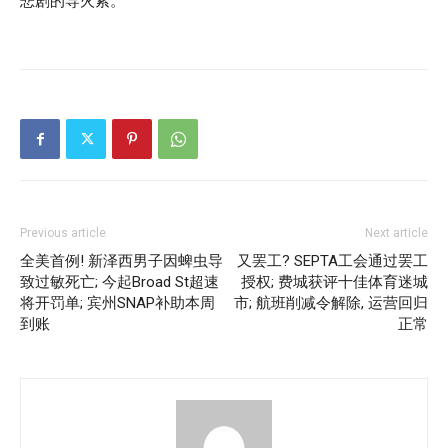
悲剧的导火索。
Previous article
Next article
全美首例! 新泽西男子因蜱虫导
又罢工? SEPTA工会通过罢工
致过敏死亡; 今起Broad St超速
授权; 费城获评十佳体育迷城
将开罚单; 宾州SNAP补助本周
市; 航班削减令解除, 运营回归
到账
正常