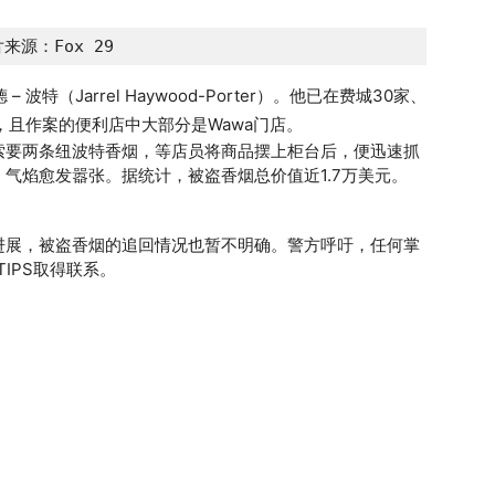
来源：Fox 29
特（Jarrel Haywood-Porter）。他已在费城30家、
，且作案的便利店中大部分是Wawa门店。
索要两条纽波特香烟，等店员将商品摆上柜台后，便迅速抓
气焰愈发嚣张。据统计，被盗香烟总价值近1.7万美元。
进展，被盗香烟的追回情况也暂不明确。警方呼吁，任何掌
TIPS取得联系。