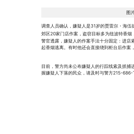
图片
调查人员确认，嫌疑人是31岁的贾雷尔・海伍德 – 波
郊区20家门店作案，盗窃目标多为纽波特香烟
警官透露，嫌疑人的作案手法十分固定：进店
起香烟逃离。有时他还会直接绕到柜台后作案，
目前，警方尚未公布嫌疑人的行踪线索及抓捕
握嫌疑人下落的民众，请及时与警方215-686-