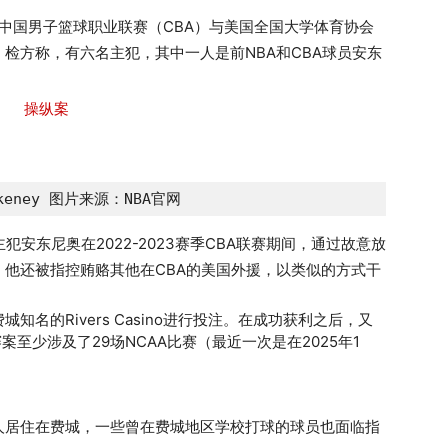
跨中国男子篮球职业联赛（CBA）与美国全国大学体育协会
。检方称，有六名主犯，其中一人是前NBA和CBA球员
安东
lakeney 图片来源：NBA官网
安东尼奥在2022-2023赛季CBA联赛期间，通过故意放
他还被指控贿赂其他在CBA的美国外援，以类似的方式干
费城知名的
Rivers Casino
进行投注。在成功获利之后，又
至少涉及了29场NCAA比赛（最近一次是在2025年1
人居住在费城，一些曾在费城地区学校打球的球员也面临指