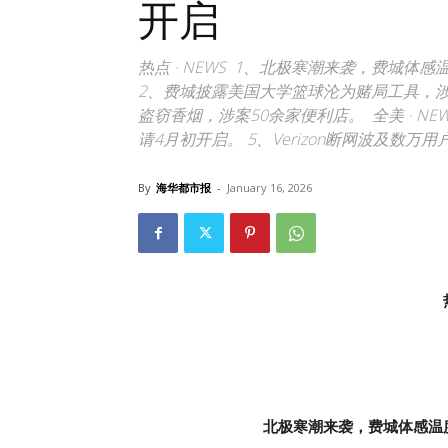
开启
热点 · NEWS 1、北极寒潮来袭，费城体感
2、费城披露美国大学篮球沦为赌局工具，涉及
盗窃香烟，涉案50余家便利店。 全美 · N
请4月初开启。 5、Verizon断网波及数
By
海华都市报
-
January 16, 2026
北极寒潮来袭，费城体感温