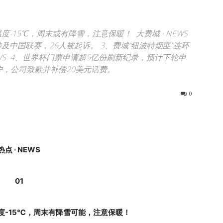
温度-15℃，周末或有降雪，注意保暖！ 大费城 · NEWS
中国联赛，26人被起诉。 3、费城“纽波特烟匪”连环
EWS 4、世界杯门票申请超5亿份刷新纪录，预计下轮申
万用户，公司致歉并补偿20美元话费。
0
热点 · NEWS
01
度-15℃，周末有降雪可能，注意保暖！