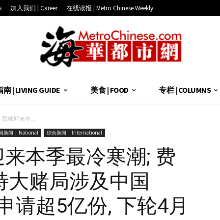
s
加入我们 | Career
在线读报 | Metro Chinese Weekly
 | LIVING GUIDE
美食 | FOOD
专栏 | COLUMNS
 费城迎来本...
新闻 | National
综合新闻 | International
城迎来本季最冷寒潮; 费
特大赌局涉及中国
票申请超5亿份, 下轮4月