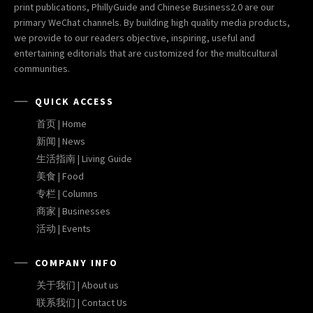
print publications, PhillyGuide and Chinese Business2.0 are our
primary WeChat channels. By building high quality media products,
we provide to our readers objective, inspiring, useful and
entertaining editorials that are customized for the multicultural
communities.
QUICK ACCESS
首页 | Home
新闻 | News
生活指南 | Living Guide
美食 | Food
专栏 | Columns
商家 | Businesses
活动 | Events
COMPANY INFO
关于我们 | About us
联系我们 | Contact Us