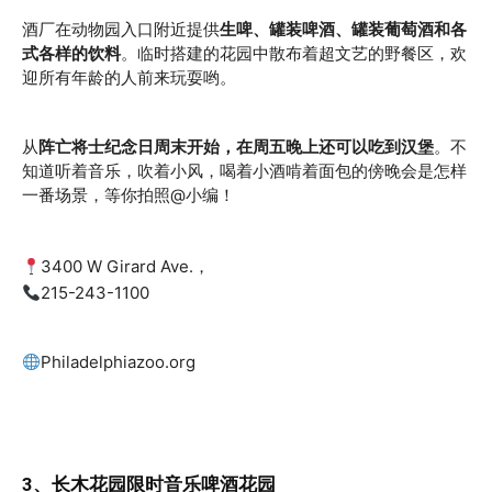
酒厂在动物园入口附近提供
生啤、罐装啤酒、罐装葡萄酒和各
式各样的饮料
。临时搭建的花园中散布着超文艺的野餐区，欢
迎所有年龄的人前来玩耍哟。
从
阵亡将士纪念日周末开始，在周五晚上还可以吃到汉堡
。不
知道听着音乐，吹着小风，喝着小酒啃着面包的傍晚会是怎样
一番场景，等你拍照@小编！
3400 W Girard Ave.，
215-243-1100
Philadelphiazoo.org
3、长木花园限时音乐啤酒花园