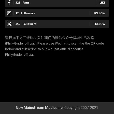
328
Fans
LIKE
12
Followers
FOLLOW
355
Followers
FOLLOW
请扫描下方二维码，关注我们的微信公众号费城生活攻略
(PhillyGuide_official), Please use Wechat to scan the the QR code
below and subscribe to our WeChat official account
PhillyGuide_official
New Mainstream Media, Inc.
Copyright 2007-2021