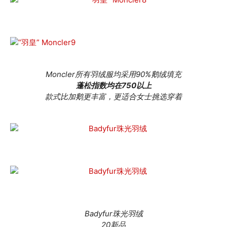
Moncler所有羽绒服均采用90%鹅绒填充
蓬松指数均在750以上
款式比加鹅更丰富，更适合女士挑选穿着
Badyfur珠光羽绒
20新品