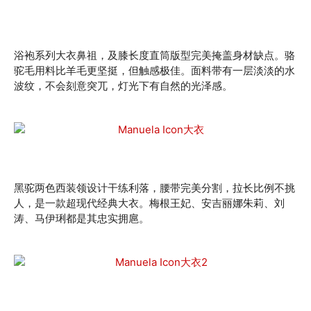
浴袍系列大衣鼻祖，及膝长度直筒版型完美掩盖身材缺点。骆
驼毛用料比羊毛更坚挺，但触感极佳。面料带有一层淡淡的水
波纹，不会刻意突兀，灯光下有自然的光泽感。
黑驼两色西装领设计干练利落，腰带完美分割，拉长比例不挑
人，是一款超现代经典大衣。梅根王妃、安吉丽娜朱莉、刘
涛、马伊琍都是其忠实拥扈。