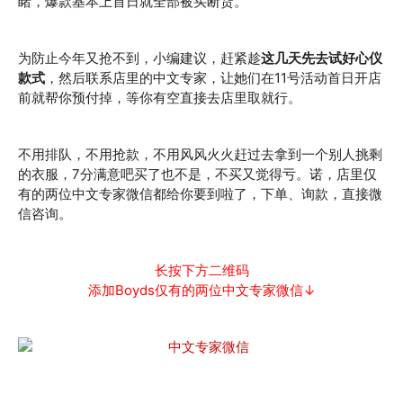
睹，爆款基本上首日就全部被买断货。
为防止今年又抢不到，小编建议，赶紧趁
这几天先去试好心仪
款式
，然后联系店里的中文专家，让她们在11号活动首日开店
前就帮你预付掉，等你有空直接去店里取就行。
不用排队，不用抢款，不用风风火火赶过去拿到一个别人挑剩
的衣服，7分满意吧买了也不是，不买又觉得亏。诺，店里仅
有的两位中文专家微信都给你要到啦了，下单、询款，直接微
信咨询。
长按下方二维码
添加Boyds仅有的两位中文专家微信↓