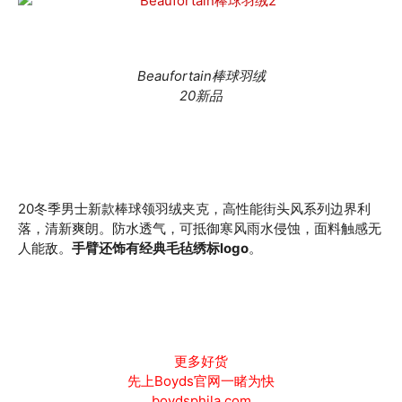
Beaufortain棒球羽绒
20新品
20冬季男士新款棒球领羽绒夹克，高性能街头风系列边界利
落，清新爽朗。防水透气，可抵御寒风雨水侵蚀，面料触感无
人能敌。
手臂还饰有经典毛毡绣标logo
。
更多好货
先上Boyds官网一睹为快
boydsphila.com