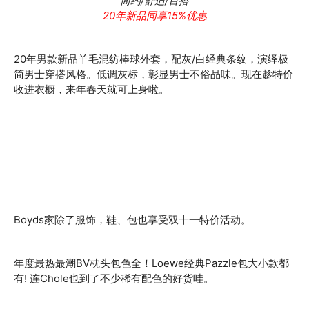
简约/舒适/百搭
20年新品同享15%优惠
20年男款新品羊毛混纺棒球外套，配灰/白经典条纹，演绎极
简男士穿搭风格。低调灰标，彰显男士不俗品味。现在趁特价
收进衣橱，来年春天就可上身啦。
Boyds家除了服饰，鞋、包也享受双十一特价活动。
年度最热最潮BV枕头包色全！Loewe经典Pazzle包大小款都
有! 连Chole也到了不少稀有配色的好货哇。