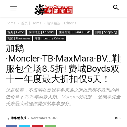
Home
首页 | Home
编辑精选 | Editorial
首页 | Home
编辑精选 | Editorial
生活指南 | Living Guide
购物 | Shopping
商家 | Businesses
奢侈 | Luxury Retailer
加鹅
·Moncler·TB·MaxMara·BV…鞋
服包全场8.5折! 费城Boyds双
十一年度最大折扣仅5天！
这意味着，不仅能在费城寒冬来临之际以想都不敢想的超
低价拿下2020年新款大鹅、Moncler羽绒服……还能享受全
美东最大裁缝部提供的尊享服务。
By
海华都市报
-
November 9, 2020
0