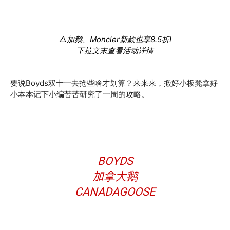
△加鹅、Moncler新款也享8.5折!
下拉文末查看活动详情
要说Boyds双十一去抢些啥才划算？来来来，搬好小板凳拿好
小本本记下小编苦苦研究了一周的攻略。
BOYDS
加拿大鹅
CANADAGOOSE