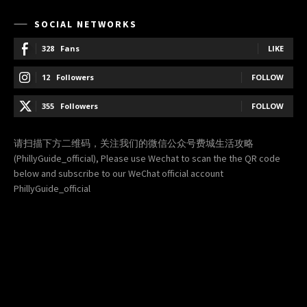
SOCIAL NETWORKS
328
Fans
LIKE
12
Followers
FOLLOW
355
Followers
FOLLOW
请扫描下方二维码，关注我们的微信公众号费城生活攻略
(PhillyGuide_official), Please use Wechat to scan the the QR code
below and subscribe to our WeChat official account
PhillyGuide_official