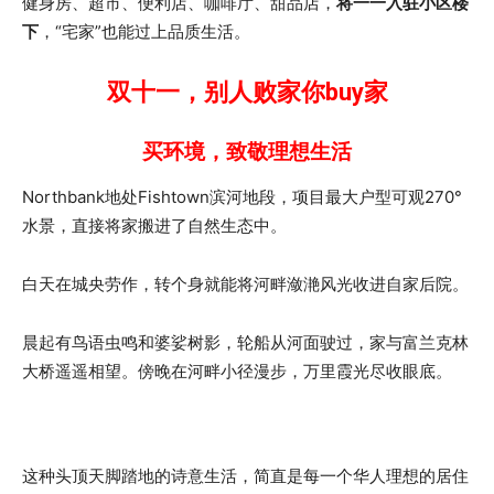
健身房、超市、便利店、咖啡厅、甜品店，
将一一入驻小区楼
下
，“宅家”也能过上品质生活。
双十一，别人败家你buy家
买环境，致敬理想生活
Northbank地处Fishtown滨河地段，项目最大户型可观270°
水景，直接将家搬进了自然生态中。
白天在城央劳作，转个身就能将河畔潋滟风光收进自家后院。
晨起有鸟语虫鸣和婆娑树影，轮船从河面驶过，家与富兰克林
大桥遥遥相望。傍晚在河畔小径漫步，万里霞光尽收眼底。
这种头顶天脚踏地的诗意生活，简直是每一个华人理想的居住