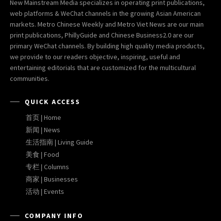
New Mainstream Media specializes in operating print publications,
web platforms & WeChat channels in the growing Asian American
markets. Metro Chinese Weekly and Metro Viet News are our main
print publications, PhillyGuide and Chinese Business2.0 are our
primary WeChat channels. By building high quality media products,
we provide to our readers objective, inspiring, useful and
entertaining editorials that are customized for the multicultural
communities.
QUICK ACCESS
首页 | Home
新闻 | News
生活指南 | Living Guide
美食 | Food
专栏 | Columns
商家 | Businesses
活动 | Events
COMPANY INFO