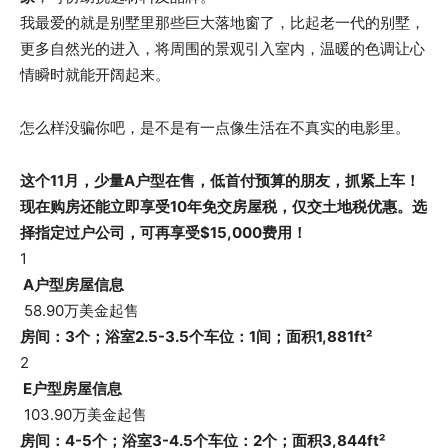
我最爱的就是别墅里那些巨大落地窗了，比起老一代的别墅，
更多自然光的进入，将周围的景观引入室内，温暖的色调让心
情瞬时就能开阔起来。
怎么样没骗你吧，是不是有一点像生活在不真实的电影里。
这个11月，少量A户型在售，低首付预算的朋友，抓紧上车！
现在购房还能立即享受10年免交房屋税，仅交土地税优惠。选
择指定过户公司，可再享受$15,000费用！
1
A户型房屋信息
58.90万美金起售
房间：3个；浴室2.5-3.5个
车位：1间；面积1,881ft²
2
E户型房屋信息
103.90万美金起售
房间：4-5个；浴室3-4.5个
车位：2个；面积3,844ft²