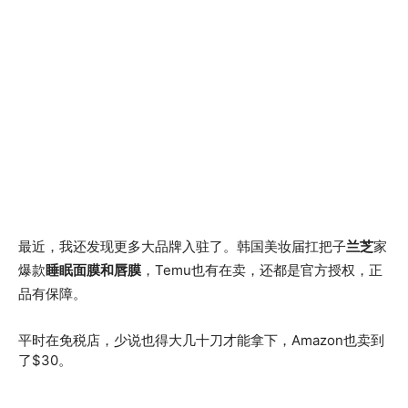
最近，我还发现更多大品牌入驻了。韩国美妆届扛把子
兰芝
家
爆款
睡眠面膜和唇膜
，Temu也有在卖，还都是官方授权，正
品有保障。
平时在免税店，少说也得大几十刀才能拿下，Amazon也卖到
了$30。