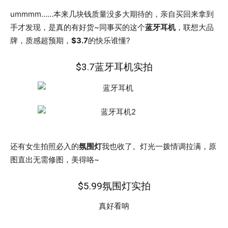
ummmm……本来几块钱质量没多大期待的，亲自买回来拿到
手才发现，是真的有好货~同事买的这个
蓝牙耳机
，联想大品
牌，质感超预期，
$3.7
的快乐谁懂?
$3.7蓝牙耳机实拍
还有女生拍照必入的
氛围灯
我也收了。灯光一拨情调拉满，原
图直出无需修图，美得咯~
$5.99氛围灯实拍
真好看呐