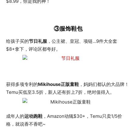
$8.99，你是我的神！
③服饰鞋包
给孩子买的
节日礼服
，公主裙、皇冠、项链…9件大全套
$8+拿下，评论区都夸好。
获得多项专利的
Mikihouse正版童鞋
，妈妈们都认的大品牌！
Temu买低至3.5折，新人还有折上7折，绝对值得入。
成年人的
运动跑鞋
，Amazon动辄$30+，Temu只卖1/5价
格，就说香不香吧~