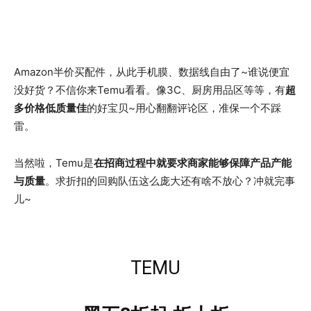
Amazon半价买配件，从此手机膜、数据线自由了~谁说便宜
没好货？不信你来Temu看看。像3C、厨房用品区等等，有
超
多价格低质量佳
的好宝贝~用心翻翻评论区，准保一个不踩
雷。
当然啦，Temu是
在招商过程中就要求商家能够保障产品产能
与质量
。求折扣的回购队伍这么庞大还有啥不放心？冲就完事
儿~
TEMU