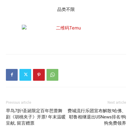
品类不限
Previous article
Next article
早鸟7折!圣诞限定百年芭蕾舞
费城流行乐团宣布解散!哈佛、
剧《胡桃夹子》开票! 年末温暖
耶鲁相继退出USNews排名!狗
呈献, 留言赠票
狗免费领养