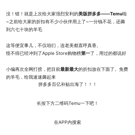
没！错！就是上次给大家强烈安利的
美版拼多多——
Temu
啦
~之前给大家的折扣有不少小伙伴用上了~一分钱不花，还薅
到六七十块的羊毛
这等便宜事儿，不仅咱们，连老美都直呼真香。
怪不得已经冲到了Apple Store购物榜
第一
了，用过的都说好
小编再次全网打捞，把目前
最新最大
的折扣放在下面了。免费
的羊毛，给我速速薅起来
拼多多百亿补贴出海了！！！
长按下方二维码Temu一下吧！
在APP内搜索