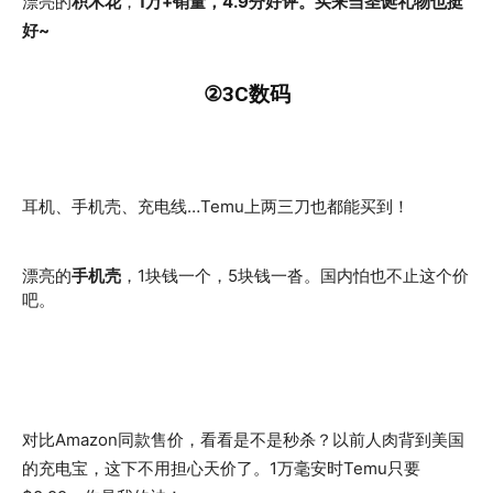
漂亮的
积木花
，
1万+销量，4.9分好评。买来当圣诞礼物也挺
好~
②3C数码
耳机、手机壳、充电线…Temu上两三刀也都能买到！
漂亮的
手机壳
，1块钱一个，5块钱一沓。国内怕也不止这个价
吧。
对比Amazon同款售价，看看是不是秒杀？以前人肉背到美国
的充电宝，这下不用担心天价了。1万毫安时Temu只要