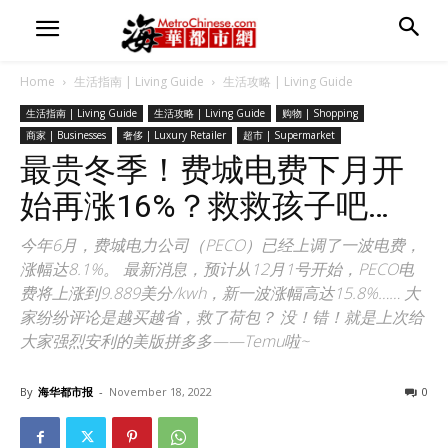
Home
生活指南 | Living Guide
生活攻略 | Living Guide
生活指南 | Living Guide
生活攻略 | Living Guide
购物 | Shopping
商家 | Businesses
奢侈 | Luxury Retailer
超市 | Supermarket
最贵冬季！费城电费下月开
始再涨16%？救救孩子吧…
今年6月，费城电力公司（PECO）已经上调了一波电费，
涨幅达8.1%。 最新消息，预计从12月1号开始，PECO电
费将上涨到9.889美分/kwh，新一波涨幅高达15.8%…… 大
家纷纷评论是越买越省，救了荷包？ 没！错！就是上次给
大家强烈安利的美版拼多多——Temu啦~
By
海华都市报
-
November 18, 2022
0