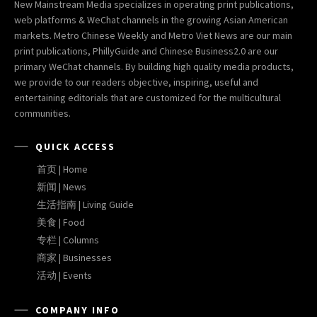
New Mainstream Media specializes in operating print publications,
web platforms & WeChat channels in the growing Asian American
markets. Metro Chinese Weekly and Metro Viet News are our main
print publications, PhillyGuide and Chinese Business2.0 are our
primary WeChat channels. By building high quality media products,
we provide to our readers objective, inspiring, useful and
entertaining editorials that are customized for the multicultural
communities.
QUICK ACCESS
首页 | Home
新闻 | News
生活指南 | Living Guide
美食 | Food
专栏 | Columns
商家 | Businesses
活动 | Events
COMPANY INFO