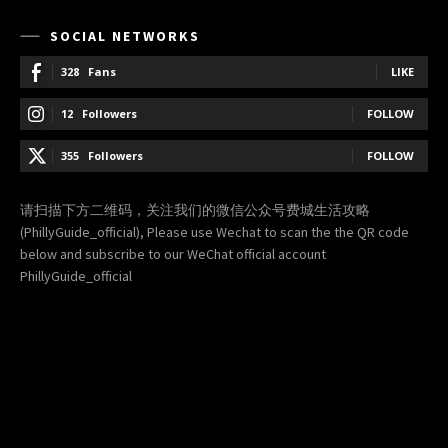
SOCIAL NETWORKS
328
Fans
LIKE
12
Followers
FOLLOW
355
Followers
FOLLOW
请扫描下方二维码，关注我们的微信公众号费城生活攻略
(PhillyGuide_official), Please use Wechat to scan the the QR code
below and subscribe to our WeChat official account
PhillyGuide_official