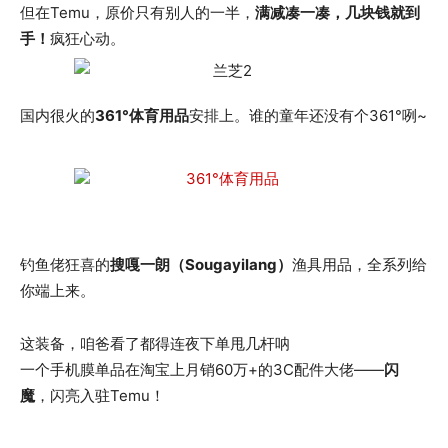
但在Temu，原价只有别人的一半，
满减凑一凑，几块钱就到
手！
疯狂心动。
国内很火的
361°体育用品
安排上。谁的童年还没有个361°咧~
钓鱼佬狂喜的
搜嘎一朗（Sougayilang）
渔具用品，全系列给
你端上来。
这装备，咱爸看了都得连夜下单甩几杆呐
一个手机膜单品在淘宝上月销60万+的3C配件大佬——
闪
魔
，闪亮入驻Temu！