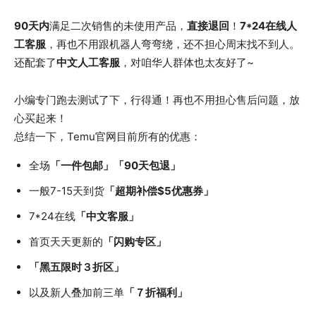
90天内
满足二次销售的未使用产品，
直接退回
！
7*24在线人
工客服
，再也不用跟机器人弯弯绕，还不担心周末找不到人。
还配套了
中文人工客服
，对咱华人群体也太友好了~
小编专门跑去测试了下，行得通！再也不用担心售后问题，放
心买起来！
总结一下，Temu官网目前所有的优惠：
全场
「一件包邮」「90天包退」
一般7-15天到货
「超期补偿$5优惠券」
7*24在线
「中文客服」
首页天天更新的
「闪购专区」
「黑五限时３折区」
以及新人叠加前三单
「７折福利」