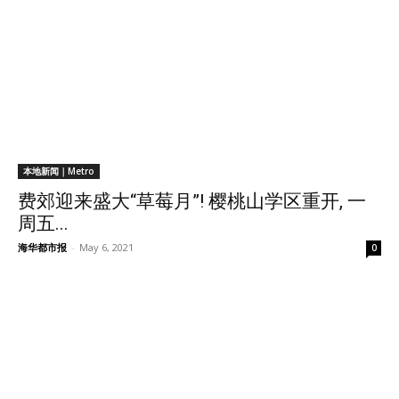
本地新闻｜Metro
费郊迎来盛大“草莓月”! 樱桃山学区重开, 一
周五...
海华都市报
-
May 6, 2021
0