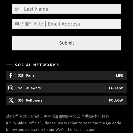
Submit
SOCIAL NETWORKS
328
Fans
LIKE
12
Followers
FOLLOW
355
Followers
FOLLOW
请扫描下方二维码，关注我们的微信公众号费城生活攻略
(PhillyGuide_official), Please use Wechat to scan the the QR code
below and subscribe to our WeChat official account