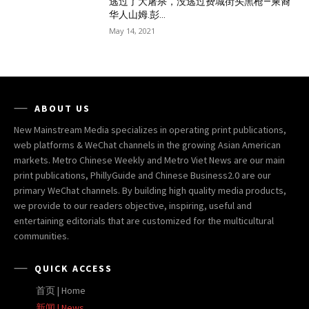
逃过了大屠杀，没逃过费城街头黑枪—柬裔
华人山姆.彭...
May 14, 2021
ABOUT US
New Mainstream Media specializes in operating print publications,
web platforms & WeChat channels in the growing Asian American
markets. Metro Chinese Weekly and Metro Viet News are our main
print publications, PhillyGuide and Chinese Business2.0 are our
primary WeChat channels. By building high quality media products,
we provide to our readers objective, inspiring, useful and
entertaining editorials that are customized for the multicultural
communities.
QUICK ACCESS
首页 | Home
新闻 | News