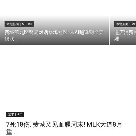
本地新闻｜METRO
本地新闻｜ME
费城第九区警局对话华埠社区: 从AI翻译到全天
进店消费就
候联...
娃...
艺术 | Art
7死18伤, 费城又见血腥周末! MLK大道8月
重...