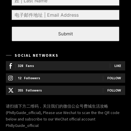
Submit
SOCIAL NETWORKS
328
Fans
LIKE
12
Followers
FOLLOW
355
Followers
FOLLOW
请扫描下方二维码，关注我们的微信公众号费城生活攻略
(PhillyGuide_official), Please use Wechat to scan the the QR code
below and subscribe to our WeChat official account
PhillyGuide_official