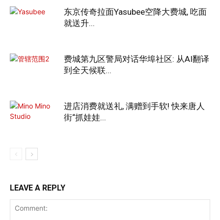
东京传奇拉面Yasubee空降大费城, 吃面
就送升...
费城第九区警局对话华埠社区: 从AI翻译
到全天候联...
进店消费就送礼, 满赠到手软! 快来唐人
街“抓娃娃...
LEAVE A REPLY