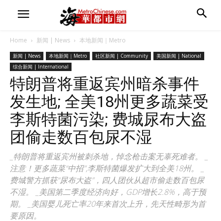
Home
新闻 | News
本地新闻｜Metro
新闻 | News
本地新闻｜Metro
社区新闻 | Community
美国新闻 | National
综合新闻 | International
特朗普将重返宾州暗杀事件
发生地; 全美18州更多蔬菜受
李斯特菌污染; 费城尿布大盗
团偷走数百包尿不湿
_特朗普将重返宾州被刺杀地，悼念枪击案无辜死难者。 _
注意！更多蔬菜“中招”,李斯特菌爆发扩大到全美18州。 _
费城警方抓获“尿布大盗”，四人团伙从超市偷走数百包尿
不湿。 _美国第二季度经济向好，GDP增长2.8%，高于预
期。 _美国婴儿死亡率20年来首次上升，先天性畸形为首
要原因。