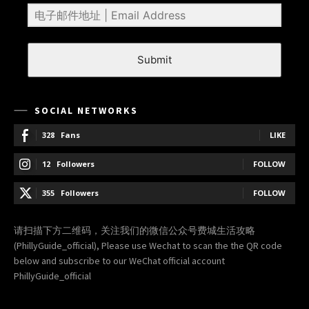
Submit
SOCIAL NETWORKS
328
Fans
LIKE
12
Followers
FOLLOW
355
Followers
FOLLOW
请扫描下方二维码，关注我们的微信公众号费城生活攻略
(PhillyGuide_official), Please use Wechat to scan the the QR code
below and subscribe to our WeChat official account
PhillyGuide_official