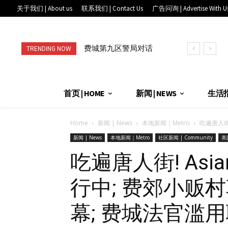
关于我们 | About us
联系我们 | Contact Us
广告问询 | Advertise With U
费城第九区警局对话
进店消费就送礼, 满
TRENDING NOW
华埠社区: 从AI翻译
赠到手软! 快来唐人
到全天候联...
街“抓娃娃...
首页 | HOME
新闻 | NEWS
生活指南
Home
新闻 | News
本地新闻｜Metro
吃遍唐人街! A
新闻 | News
本地新闻｜Metro
社区新闻 | Community
美国
吃遍唐人街! Asi
行中; 费郊小贩
幕; 费城法官滥