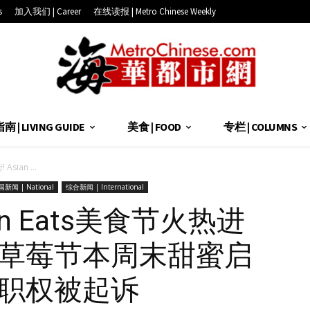
s
加入我们 | Career
在线读报 | Metro Chinese Weekly
 | LIVING GUIDE
美食 | FOOD
专栏 | COLUMNS
sian ...
新闻 | National
综合新闻 | International
an Eats美食节火热进
村草莓节本周末甜蜜启
用职权被起诉