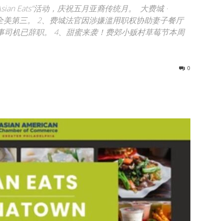
sian Eats”活动，庆祝五月亚裔传统月。 大费城 ·
居全美第三。 2、费城法官因涉嫌滥用职权协助妻子餐厅
, 涉事司机已辞职。 4、甜蜜来袭！费郊小贩村草莓节本周
0