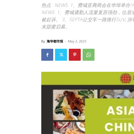
热点 · NEWS 1、费城亚裔商会在华埠举办“A
NEWS 1、费城通勤人流量复苏强劲，位
被起诉。 3、SEPTA公交车一路推行SUV
末甜蜜启幕。
By
海华都市报
-
May 2, 2025