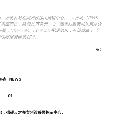
部，强硬反对在宾州设移民拘留中心。 大费城 · NEWS
患癌死亡，赔偿25万美元。 3、融雪或致费城饮用水含
Uber Eats、DoorDash配送酒水，有望成真！ 全
国产烟雾报警器被召回。
0
热点 · NEWS
01
部，强硬反对在宾州设移民拘留中心。