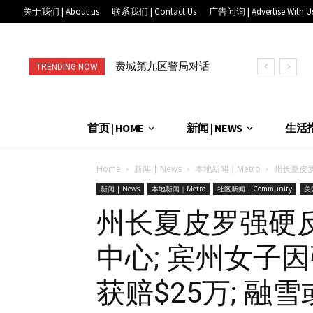
关于我们 | About us
联系我们 | Contact Us
广告问询 | Advertise With U
费城第九区警局对话
进店消费就送礼, 满
TRENDING NOW
华埠社区: 从AI翻译
赠到手软! 快来唐人
到全天候联...
街“抓娃娃...
首页 | HOME
新闻 | NEWS
生活指南
Home
新闻 | News
本地新闻｜Metro
州长夏皮罗
新闻 | News
本地新闻｜Metro
社区新闻 | Community
美国
州长夏皮罗强硬
中心; 宾州女子
获赔$25万; 