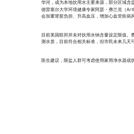
华河，成为本地饮用水主要来源，部分区域含盐
德雷塞尔大学环境健康专家阿瑟・弗兰克（Arth
会加重肾脏负担、升高血压，增加心血管疾病
目前美国联邦并未对饮用水钠含量设定限值。费城水务局（P
测水质，目前符合相关标准，但市民未来几天
医生建议，限盐人群可考虑使用家用净水器或