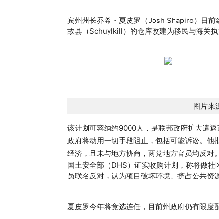
宾州州长乔希・夏皮罗（Josh Shapiro）
故县（Schuylkill）的仓库改建为移民与海
图片来源
该计划可容纳约9000人，是联邦政府扩大遣
政府将动用一切手段阻止，包括可能诉讼。他批
经济，且未与地方协商，两党地方官员均反对
国土安全部（
DHS
）证实收购计划，称将做社区
员联名反对，认为项目破坏环境、挤占公共资
夏皮罗今年将竞选连任，目前州政府仍有限度配