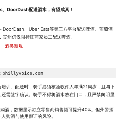
ts、
DoorDash
配送酒水，有望成真！
orDash、Uber Eats等第三方平台配送啤酒、葡萄酒
，宾州仍仅限持证商家员工配送啤酒。
hillyvoice.com
培训。配送时，骑手必须核验收件人年满21周岁，且与下
人还需签字确认。骑手不得将酒水放在门口，且严禁向明显
便捷购酒，数据显示独立零售商销售额可提升40%。但州警酒
年人购酒与使用假证的风险。