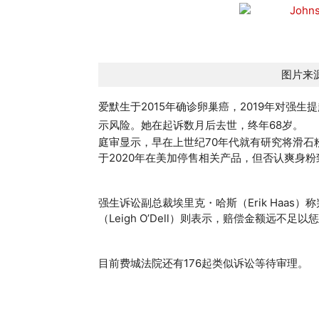
图片来源
爱默生于2015年确诊卵巢癌，2019年对强
示风险。她在起诉数月后去世，终年68岁。
庭审显示，早在上世纪70年代就有研究将滑石
于2020年在美加停售相关产品，但否认爽身粉
强生诉讼副总裁埃里克・哈斯（Erik Haa
（Leigh O’Dell）则表示，赔偿金额远不足
目前费城法院还有176起类似诉讼等待审理。