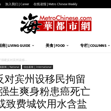
s
加入我们 | Career
在线读报 | Metro Chinese Weekly
 | LIVING GUIDE
美食 | FOOD
专栏 | COLUMNS
强硬反对宾州设移...
新闻 | National
综合新闻 | International
反对宾州设移民拘留
因强生爽身粉患癌死亡
融雪或致费城饮用水含盐