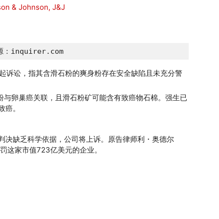
：inquirer.com
生提起诉讼，指其含滑石粉的爽身粉存在安全缺陷且未充分警
粉与卵巢癌关联，且滑石粉矿可能含有致癌物石棉。强生已
致癌。
s）称判决缺乏科学依据，公司将上诉。原告律师利・奥德尔
以惩罚这家市值723亿美元的企业。