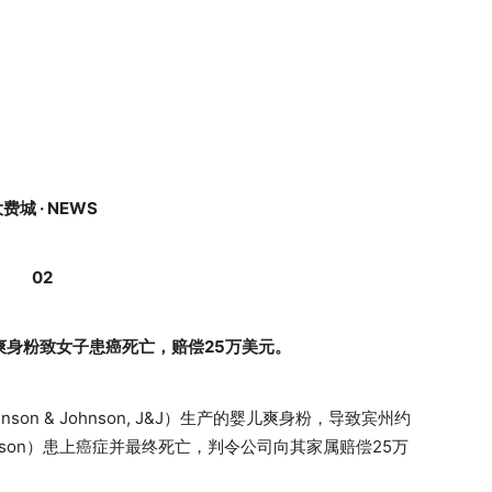
费城 · NEWS
02
爽身粉致女子患癌死亡，赔偿25万美元。
n & Johnson, J&J）生产的婴儿爽身粉，导致宾州约
merson）患上癌症并最终死亡，判令公司向其家属赔偿25万