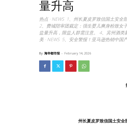
量升高
热点 · NEWS 1、州长夏皮罗致信国土安全
2、费城陪审团裁定：强生婴儿爽身粉致女子
盐量升高，限盐人群需注意。 4、宾州酒类新规：
美 · NEWS 5、安全警报！亚马逊热销中
By
海华都市报
-
February 14, 2026
州长夏皮罗致信国土安全