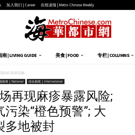
s
加入我们 | Career
在线读报 | Metro Chinese Weekly
 | LIVING GUIDE
美食 | FOOD
专栏 | COLUMNS
国际机场再现麻...
新闻 | National
综合新闻 | International
机场再现麻疹暴露风险;
污染“橙色预警”; 大
裂多地被封