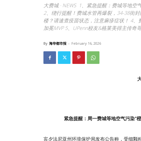
大费城 · NEWS 1、紧急提醒：费城等地
2、绕行提醒！费城水管再爆裂，34-38街封
楼？请速查疫苗状态，注意麻疹症状！ 4、
加冕MVP 5、UPenn校友&格莱美得主
By
海华都市报
-
February 16, 2026
大
紧急提醒：周一费城等地空气污染“
宾夕法尼亚州环境保护局发布公告称，受细颗粒