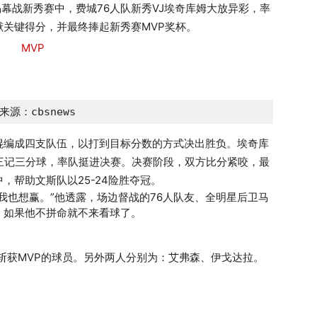
揭幕战新秀赛中，费城76人队新秀VJ埃奇库姆大放异彩，率
关键得分，并最终捧起新秀赛MVP奖杯。
来源：cbsnews
混编成四支队伍，以打到目标分数的方式决出胜负。埃奇库
三记三分球，率队挺进决赛。决赛阶段，双方比分紧咬，最
，帮助文斯队以25-24险胜夺冠。
我也想赢。”他透露，场边督战的76人队友、全明星后卫马
，如果他不拼命就不来看球了。
赛斩获MVP的球员。另外两人分别为：艾弗森、伊戈达拉。