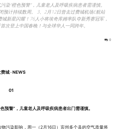
空气污染“橙色预警”，儿童老人及呼吸疾病患者需谨慎。
闭预计持续数周。 3、2月12日曾去过费城机场E航站
费城新星闪耀！76人小将埃奇库姆率队夺新秀赛冠军，
传奇哥首次登上中国春晚！与全球华人一同跨年。
0
费城 · NEWS
01
橙色预警”，儿童老人及呼吸疾病患者出门需谨慎。
物污染影响，周一（2月16日）宾州多个县的空气质量将