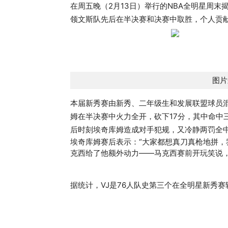
在周五晚（2月13日）举行的NBA全明星周末
领文斯队先后在半决赛和决赛中取胜，个人贡献
图片
本届新秀赛由新秀、二年级生和发展联盟球员
姆在半决赛中火力全开，砍下17分，其中命中
后时刻埃奇库姆造成对手犯规，又冷静两罚全中
埃奇库姆赛后表示：“大家都想真刀真枪地拼，
克西给了他额外动力——马克西赛前开玩笑说
据统计，VJ是76人队史第三个在全明星新秀