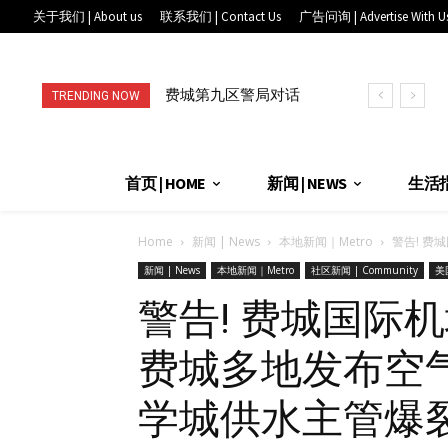
关于我们 | About us
联系我们 | Contact Us
广告问询 | Advertise With U
费城第九区警局对话
进店消费就送礼, 满
TRENDING NOW
华埠社区: 从AI翻译
赠到手软! 快来唐人
到全天候联...
街“抓娃娃...
首页 | HOME
新闻 | NEWS
生活指南
Home
新闻 | News
本地新闻｜Metro
警告! 费城
新闻 | News
本地新闻｜Metro
社区新闻 | Community
美国
警告! 费城国际
费城多地发布空气
学城供水主管爆